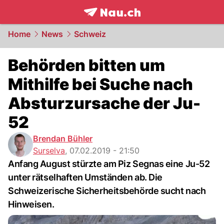
frontpage.
NAU.ch
Home
News
Schweiz
Behörden bitten um
Mithilfe bei Suche nach
Absturzursache der Ju-
52
Brendan Bühler
Surselva
,
07.02.2019 - 21:50
Anfang August stürzte am Piz Segnas eine Ju-52
unter rätselhaften Umständen ab. Die
Schweizerische Sicherheitsbehörde sucht nach
Hinweisen.