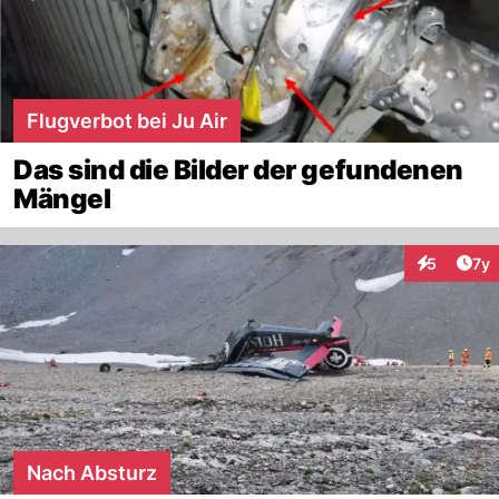
Flugverbot bei Ju Air
Das sind die Bilder der gefundenen
Mängel
Art
5
7y
Interaktion
Nach Absturz