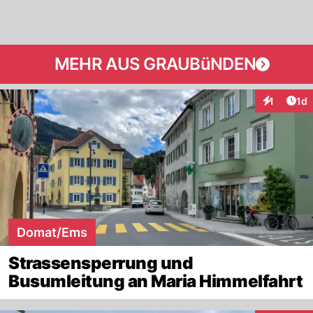
MEHR AUS GRAUBüNDEN
Art
1
1d
Interaktion
Domat/Ems
Strassensperrung und
Busumleitung an Maria Himmelfahrt