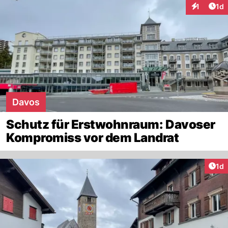
Art
1
1d
Interaktion
Davos
Schutz für Erstwohnraum: Davoser
Kompromiss vor dem Landrat
Art
1d