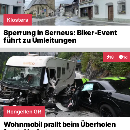
Klosters
Sperrung in Serneus: Biker-Event
führt zu Umleitungen
Art
18
1d
Interaktione
Rongellen GR
Wohnmobil prallt beim Überholen