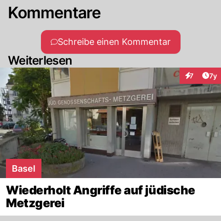
Kommentare
Schreibe einen Kommentar
Weiterlesen
Art
7
7y
Interaktion
Basel
Wiederholt Angriffe auf jüdische
Metzgerei