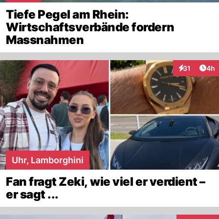
Tiefe Pegel am Rhein:
Wirtschaftsverbände fordern
Massnahmen
Arti
31
4h
Interaktione
Uhr, Lamborghini
Fan fragt Zeki, wie viel er verdient –
er sagt ...