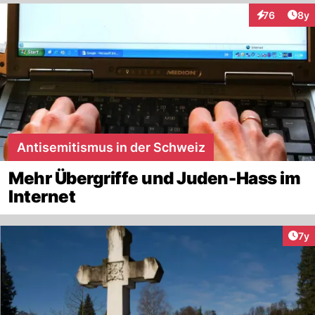
Arti
76
8y
Interaktione
Antisemitismus in der Schweiz
Mehr Übergriffe und Juden-Hass im
Internet
Art
7y