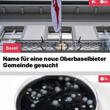
Arti
5
5h
Interaktion
Basel
Name für eine neue Oberbaselbieter
Gemeinde gesucht
Arti
7h