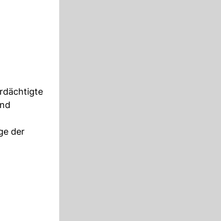
rdächtigte
end
ge der