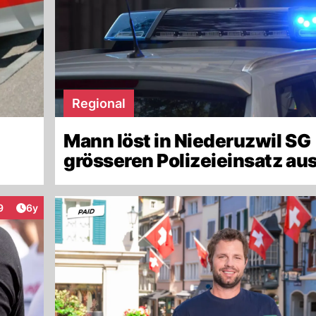
Regional
Mann löst in Niederuzwil SG
grösseren Polizeieinsatz au
Artikel veröffentlicht:
9
6y
teraktionen