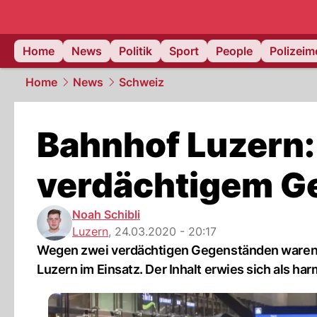
Home
News
Politik
Sport
People
Polizei
Home
News
Schweiz
Bahnhof Luzern:
verdächtigem G
Noah Schibli
Luzern
,
24.03.2020 - 20:17
Wegen zwei verdächtigen Gegenständen waren S
Luzern im Einsatz. Der Inhalt erwies sich als har