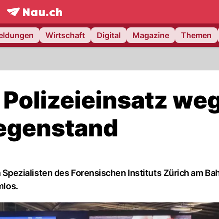
frontpage.
NAU.ch
meldungen
Wirtschaft
Digital
Magazine
Themen
 Polizeieinsatz we
egenstand
pezialisten des Forensischen Instituts Zürich am Ba
mlos.