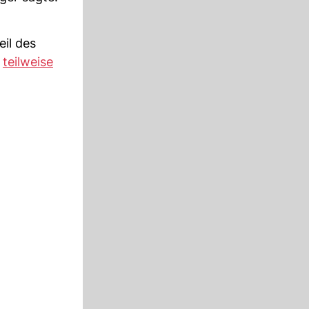
eil des
r
teilweise