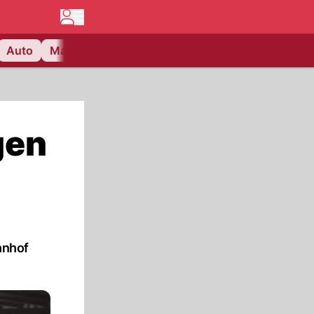
Auto
Matchcenter
Videos
Nau Plus
Lifestyle
gen
hnhof