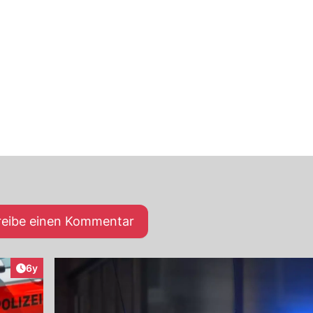
reibe einen Kommentar
Artikel veröffentlicht:
6y