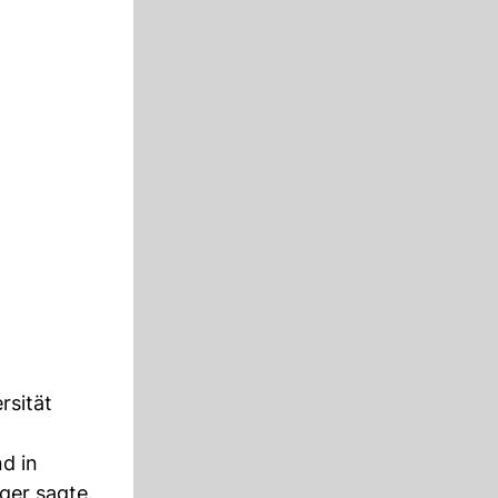
rsität
d in
ger sagte.