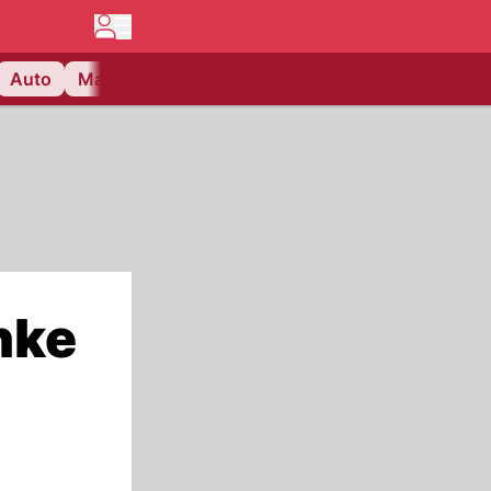
Auto
Matchcenter
Videos
Nau Plus
Lifestyle
nke