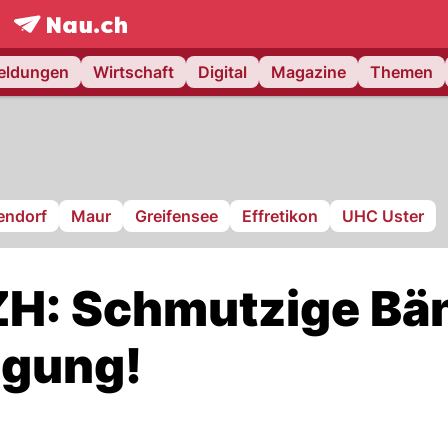
frontpage.
NAU.ch
meldungen
Wirtschaft
Digital
Magazine
Themen
endorf
Maur
Greifensee
Effretikon
UHC Uster
ZH: Schmutzige Bä
egung!