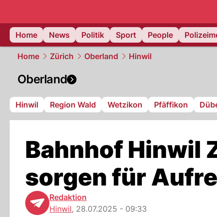
Home
News
Politik
Sport
People
Polizei
Home
Zürich
Oberland
Hinwil
Oberland
Hinwil
Region Wald
Wetzikon
Pfäffikon
Düb
Bahnhof Hinwil 
sorgen für Aufr
Redaktion
Hinwil
,
28.07.2025 - 09:33