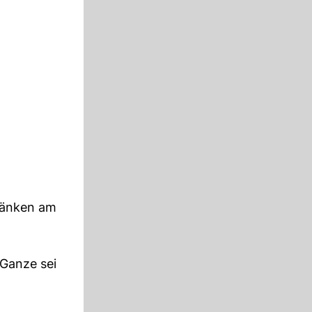
 Bänken am
 Ganze sei