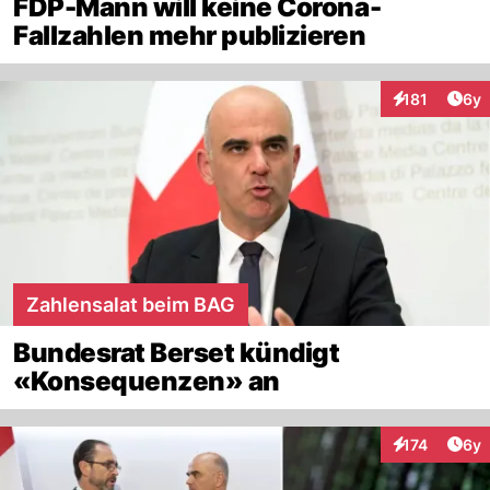
FDP-Mann will keine Corona-
Fallzahlen mehr publizieren
Arti
181
6y
Interaktionen
Zahlensalat beim BAG
Bundesrat Berset kündigt
«Konsequenzen» an
Arti
174
6y
Interaktionen