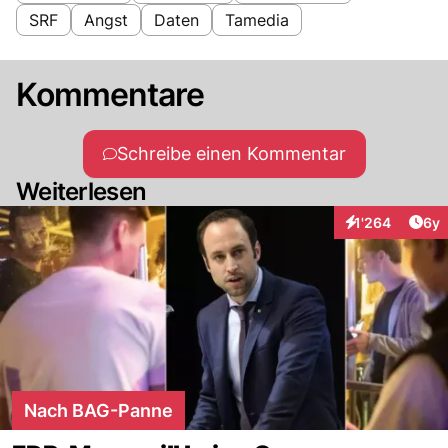
SRF
Angst
Daten
Tamedia
Kommentare
Schreibe einen Kommentar
Weiterlesen
Arti
1'264
6y
Interaktionen
Nach BAG-Panne