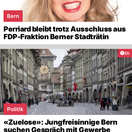
Bern
Perriard bleibt trotz Ausschluss aus
FDP-Fraktion Berner Stadträtin
Arti
5h
Politik
«Zuelose»: Jungfreisinnige Bern
suchen Gespräch mit Gewerbe