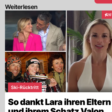
Weiterlesen
26
Inte
Ski-Rücktritt
So dankt Lara ihren Eltern
und ihrem Schatz Valon