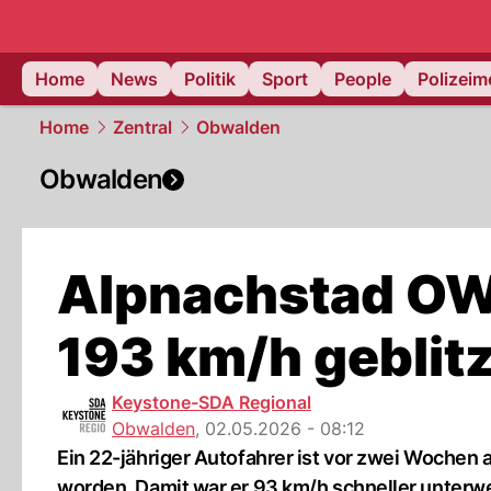
Home
News
Politik
Sport
People
Polizei
Home
Zentral
Obwalden
Obwalden
Alpnachstad OW:
193 km/h geblitz
Keystone-SDA Regional
Obwalden
,
02.05.2026 - 08:12
Ein 22-jähriger Autofahrer ist vor zwei Wochen
worden. Damit war er 93 km/h schneller unterwe