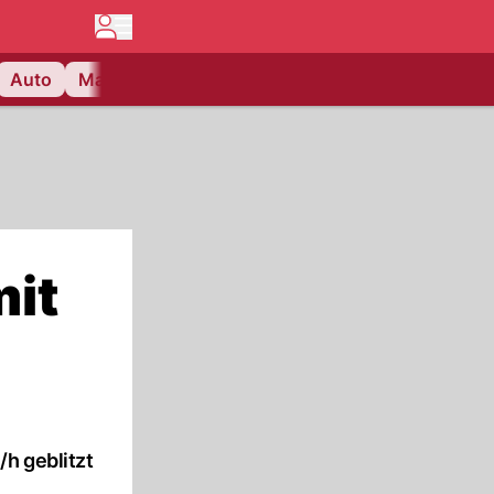
Auto
Matchcenter
Videos
Nau Plus
Lifestyle
mit
/h geblitzt