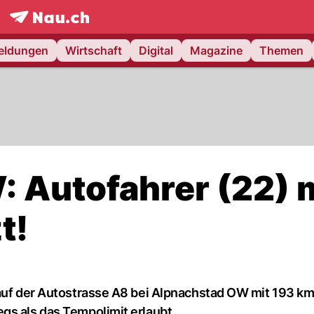
frontpage.
NAU.ch
meldungen
Wirtschaft
Digital
Magazine
Themen
 Autofahrer (22) 
t!
 auf der Autostrasse A8 bei Alpnachstad OW mit 193 km
gs als das Tempolimit erlaubt.