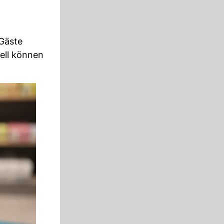
 Gäste
uell können