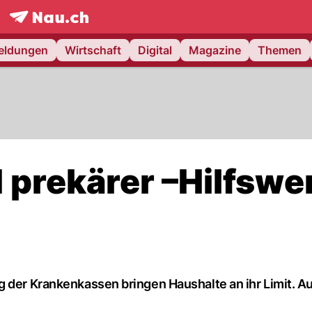
frontpage.
NAU.ch
meldungen
Wirtschaft
Digital
Magazine
Themen
 prekärer –Hilfswe
g der Krankenkassen bringen Haushalte an ihr Limit. A