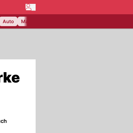
Auto
Matchcenter
Videos
Nau Plus
Lifestyle
rke
uch