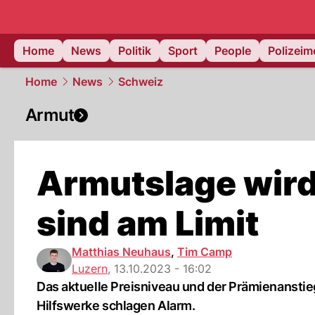
Home
News
Politik
Sport
People
Polizei
Home
News
Schweiz
Armut
Armutslage wird
sind am Limit
Matthias Neuhaus
,
Tim Camp
Luzern
,
13.10.2023 - 16:02
Das aktuelle Preisniveau und der Prämienanstie
Hilfswerke schlagen Alarm.