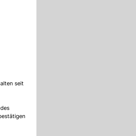
lten seit
 des
bestätigen