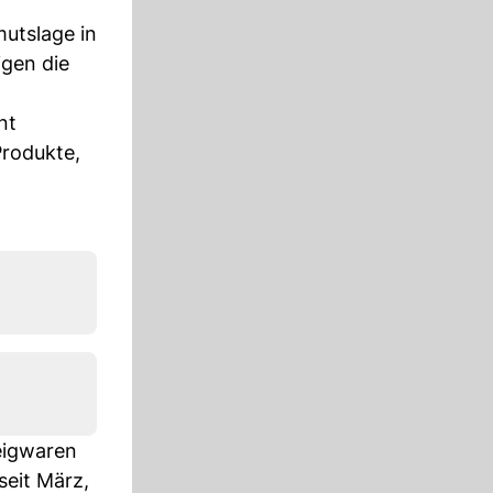
mutslage in
igen die
nt
Produkte,
eigwaren
seit März,