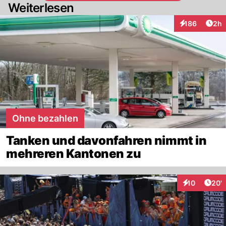
Weiterlesen
Arti
186
2h
Interaktionen
Ohne bezahlen
Tanken und davonfahren nimmt in
mehreren Kantonen zu
Arti
10
20'
Interaktionen