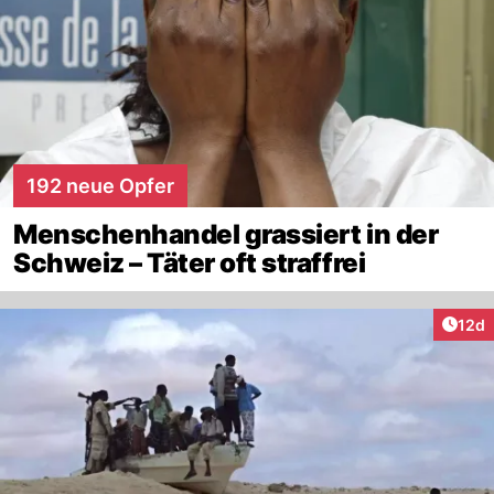
192 neue Opfer
Menschenhandel grassiert in der
Schweiz – Täter oft straffrei
Artik
12d