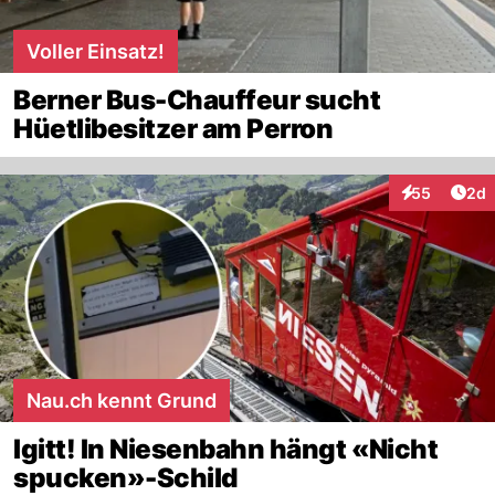
Voller Einsatz!
Berner Bus-Chauffeur sucht
Hüetlibesitzer am Perron
Arti
55
2d
Interaktionen
Nau.ch kennt Grund
Igitt! In Niesenbahn hängt «Nicht
spucken»-Schild