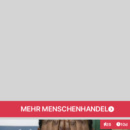
MEHR MENSCHENHANDEL
Artik
26
10d
Interaktionen