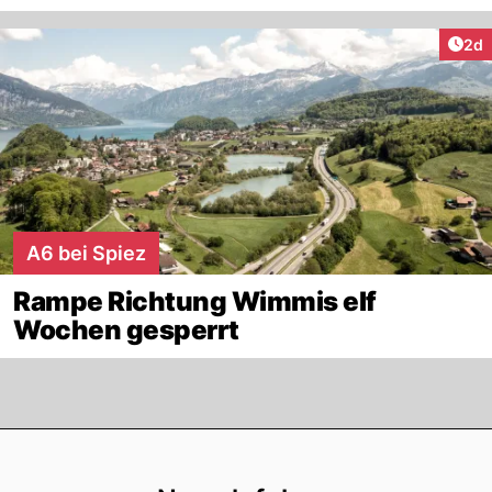
Arti
2d
A6 bei Spiez
Rampe Richtung Wimmis elf
Wochen gesperrt
Footer