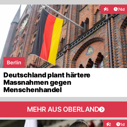
Artik
5
74d
Interaktione
Berlin
Deutschland plant härtere
Massnahmen gegen
Menschenhandel
MEHR AUS OBERLAND
Art
2
1d
Interaktion