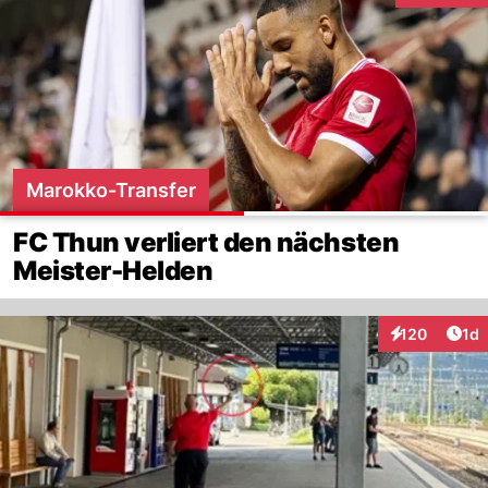
Marokko-Transfer
FC Thun verliert den nächsten
Meister-Helden
Art
120
1d
Interaktionen