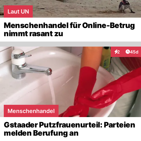
Laut UN
Menschenhandel für Online-Betrug
nimmt rasant zu
Artik
2
45d
Interaktionen
Menschenhandel
Gstaader Putzfrauenurteil: Parteien
melden Berufung an