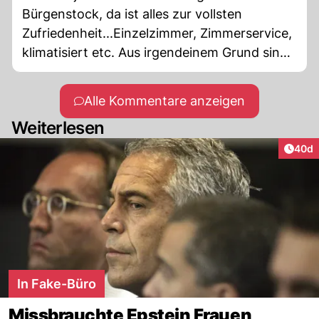
Bürgenstock, da ist alles zur vollsten
Zufriedenheit...Einzelzimmer, Zimmerservice,
klimatisiert etc. Aus irgendeinem Grund sind
sie im Gefängnis, und erst in einem
zivilisierten, voll demokratischen Land..hat
Alle Kommentare anzeigen
sonst noch jemand einen Wunsch, eir
Weiterlesen
ergüllen ihn gerne 🤦
Artik
40d
In Fake-Büro
Missbrauchte Epstein Frauen