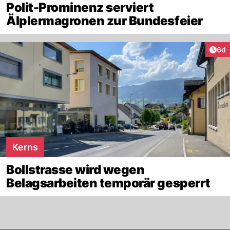
Polit-Prominenz serviert
Älplermagronen zur Bundesfeier
Arti
6d
Kerns
Bollstrasse wird wegen
Belagsarbeiten temporär gesperrt