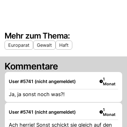
Mehr zum Thema:
Europarat
Gewalt
Haft
Kommentare
Artikel veröf
1
User #5741 (nicht angemeldet)
Monat
Ja, ja sonst noch was?!
Artikel veröf
1
User #5741 (nicht angemeldet)
Monat
Ach herrje! Sonst schickt sie gleich auf den