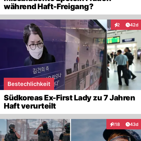
während Haft-Freigang?
Artik
2
42d
Interaktionen
Bestechlichkeit
Südkoreas Ex-First Lady zu 7 Jahren
Haft verurteilt
Artik
118
43d
Interaktionen