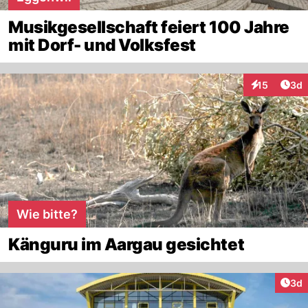
Musikgesellschaft feiert 100 Jahre
mit Dorf- und Volksfest
Arti
15
3d
Interaktione
Wie bitte?
Känguru im Aargau gesichtet
Arti
3d