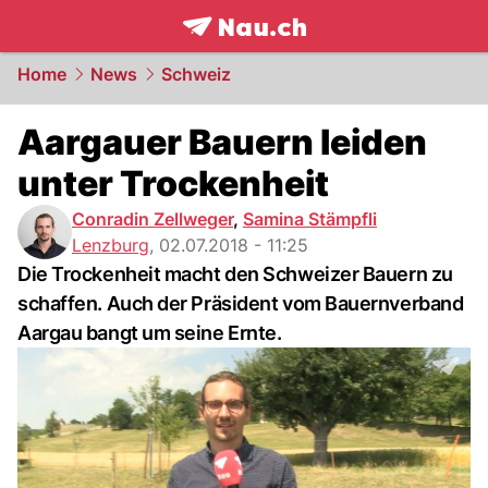
frontpage.
NAU.ch
Home
News
Schweiz
Aargauer Bauern leiden
unter Trockenheit
Conradin Zellweger
,
Samina Stämpfli
Lenzburg
,
02.07.2018 - 11:25
Die Trockenheit macht den Schweizer Bauern zu
schaffen. Auch der Präsident vom Bauernverband
Aargau bangt um seine Ernte.