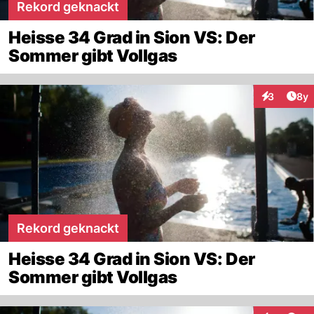
Rekord geknackt
Heisse 34 Grad in Sion VS: Der
Sommer gibt Vollgas
Arti
3
8y
Interaktion
Rekord geknackt
Heisse 34 Grad in Sion VS: Der
Sommer gibt Vollgas