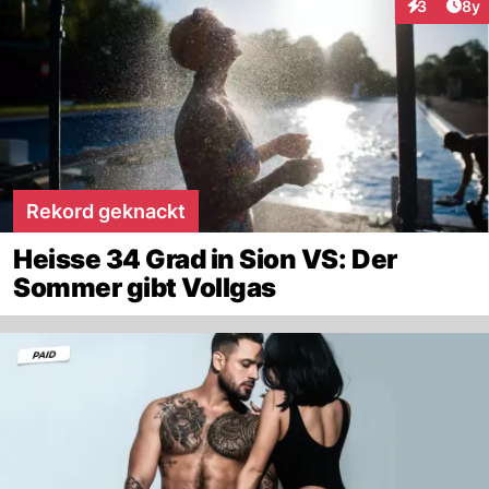
Arti
3
8y
Interaktion
Rekord geknackt
Heisse 34 Grad in Sion VS: Der
Sommer gibt Vollgas