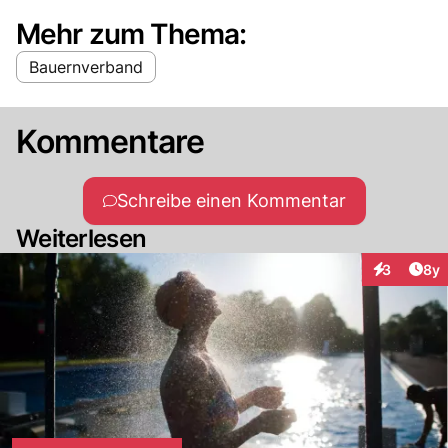
Mehr zum Thema:
Bauernverband
Kommentare
Schreibe einen Kommentar
Weiterlesen
Arti
3
8y
Interaktion