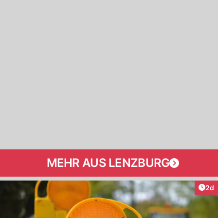
MEHR AUS LENZBURG
Arti
2d