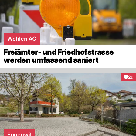
Wohlen AG
Freiämter- und Friedhofstrasse
werden umfassend saniert
Arti
2d
Eggenwil