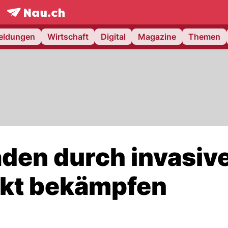
frontpage.
NAU.ch
meldungen
Wirtschaft
Digital
Magazine
Themen
äden durch invasiv
rkt bekämpfen