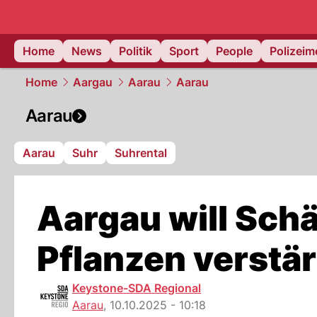
Home
News
Politik
Sport
People
Polizei
Home
Aargau
Aarau
Aarau
Aarau
Aarau
Suhr
Suhrental
Aargau will Sch
Pflanzen verstä
Keystone-SDA Regional
Aarau
,
10.10.2025 - 10:18