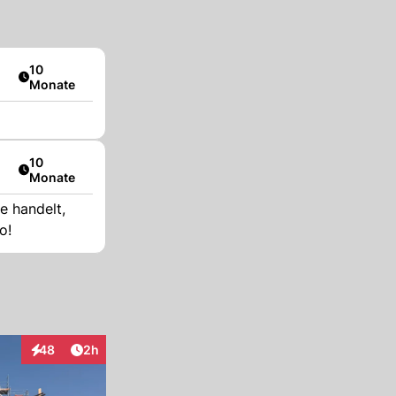
Artikel veröffentlicht:
10
Monate
Artikel veröffentlicht:
10
Monate
e handelt,
 so!
Artikel veröffentlicht:
48
2h
Interaktionen