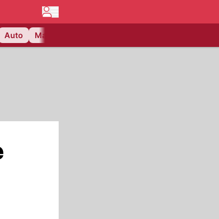
Auto
Matchcenter
Videos
Nau Plus
Lifestyle
e