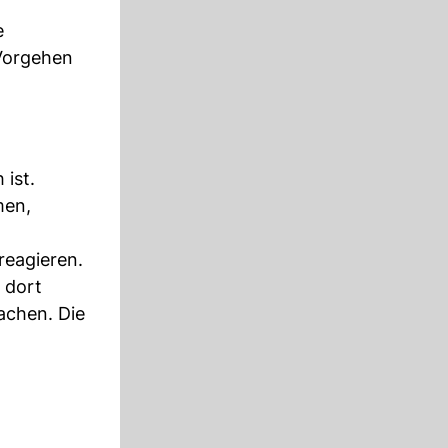
e
 Vorgehen
ist.
men,
reagieren.
 dort
achen. Die