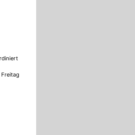
diniert
 Freitag