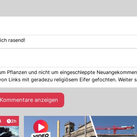
ich rasend!
 um Pflanzen und nicht um eingeschleppte Neuangekommen
wird von den Grünen und ihren politisch Verbündeten von Links mit geradezu religiösem Eifer gefochten. Weiter
e Kommentare anzeigen
Artikel veröffentlicht:
3
2h
raktionen