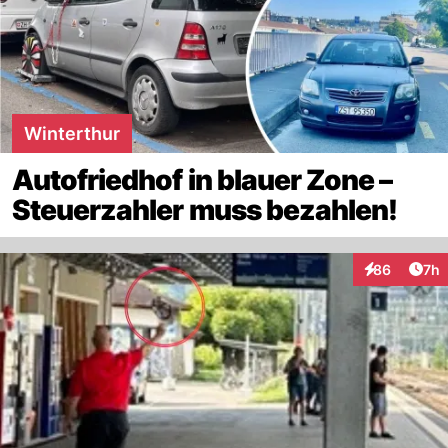
Winterthur
Autofriedhof in blauer Zone –
Steuerzahler muss bezahlen!
Arti
86
7h
Interaktionen