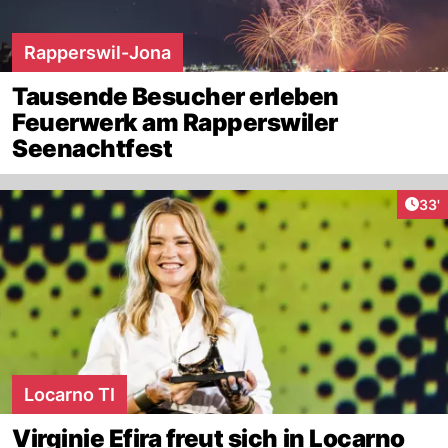
Rapperswil-Jona
Tausende Besucher erleben
Feuerwerk am Rapperswiler
Seenachtfest
Arti
33'
Locarno TI
Virginie Efira freut sich in Locarno