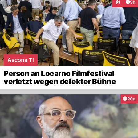
Arti
1
9h
Interaktion
Ascona TI
Person an Locarno Filmfestival
verletzt wegen defekter Bühne
Artik
20d