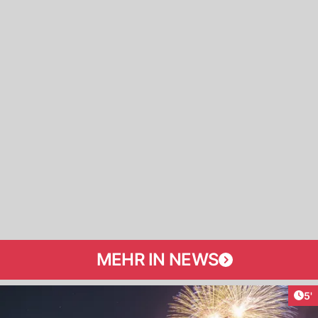
MEHR IN NEWS
Art
5'