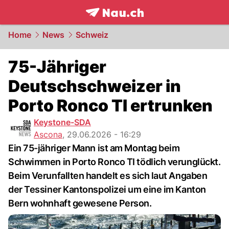
frontpage.
NAU.ch
Home
News
Schweiz
75-Jähriger
Deutschschweizer in
Porto Ronco TI ertrunken
Keystone-SDA
Ascona
,
29.06.2026 - 16:29
Ein 75-jähriger Mann ist am Montag beim
Schwimmen in Porto Ronco TI tödlich verunglückt.
Beim Verunfallten handelt es sich laut Angaben
der Tessiner Kantonspolizei um eine im Kanton
Bern wohnhaft gewesene Person.