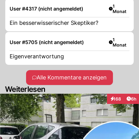
Artikel veröf
1
User #4317 (nicht angemeldet)
Monat
Ein besserwisserischer Skeptiker?
Artikel veröf
1
User #5705 (nicht angemeldet)
Monat
Eigenverantwortung
Alle Kommentare anzeigen
Weiterlesen
Arti
168
6h
Interaktionen