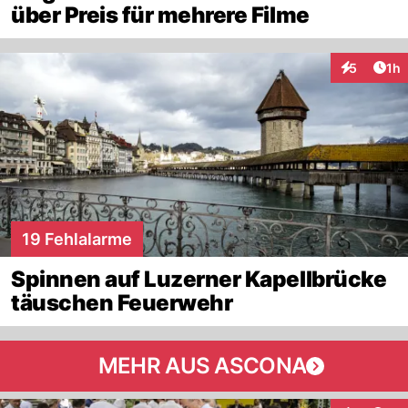
über Preis für mehrere Filme
Art
5
1h
Interaktion
19 Fehlalarme
Spinnen auf Luzerner Kapellbrücke
täuschen Feuerwehr
MEHR AUS ASCONA