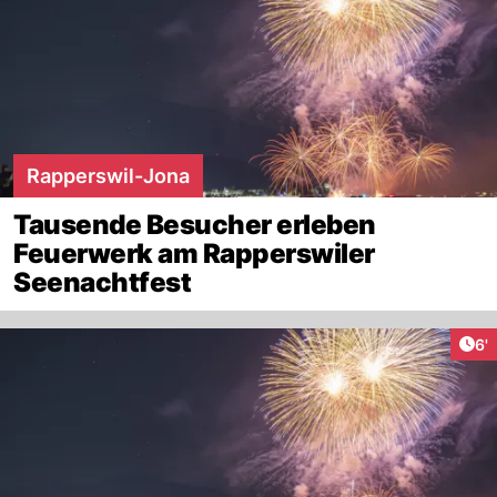
Rapperswil-Jona
Tausende Besucher erleben
Feuerwerk am Rapperswiler
Seenachtfest
Art
6'