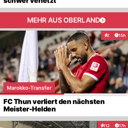
schwer verletzt
MEHR AUS OBERLAND
Artik
2
15h
Interaktione
Marokko-Transfer
FC Thun verliert den nächsten
Meister-Helden
Artik
112
17h
Interaktionen