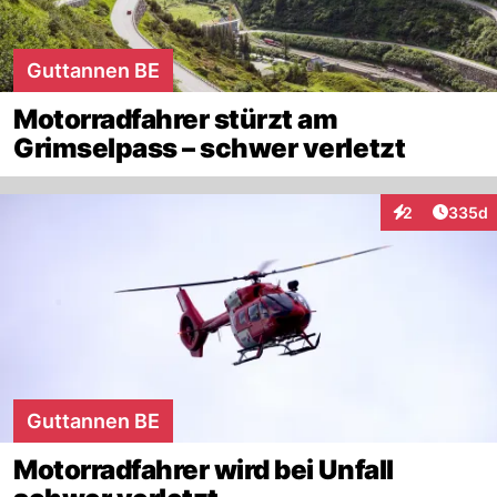
Guttannen BE
Motorradfahrer stürzt am
Grimselpass – schwer verletzt
Artikel
2
335d
Interaktionen
Guttannen BE
Motorradfahrer wird bei Unfall