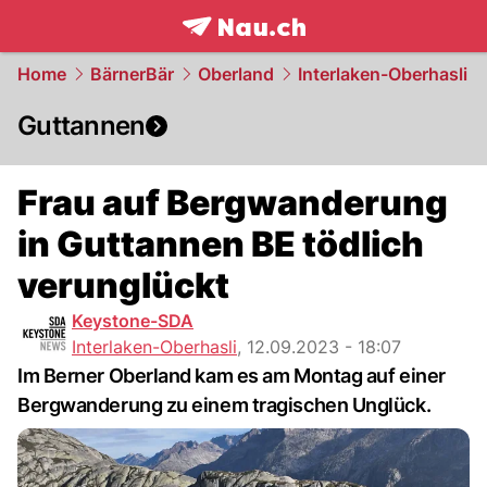
frontpage.
NAU.ch
Home
BärnerBär
Oberland
Interlaken-Oberhasli
Guttannen
Frau auf Bergwanderung
in Guttannen BE tödlich
verunglückt
Keystone-SDA
Interlaken-Oberhasli
,
12.09.2023 - 18:07
Im Berner Oberland kam es am Montag auf einer
Bergwanderung zu einem tragischen Unglück.