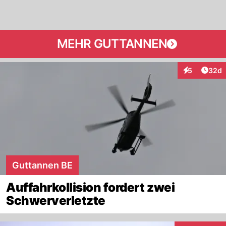
MEHR GUTTANNEN
Artik
5
32d
Interaktionen
Guttannen BE
Auffahrkollision fordert zwei
Schwerverletzte