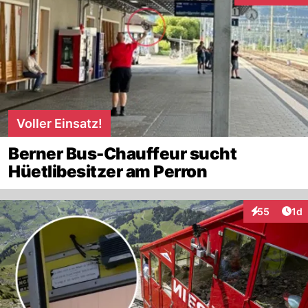
Voller Einsatz!
Berner Bus-Chauffeur sucht
Hüetlibesitzer am Perron
Art
55
1d
Interaktione