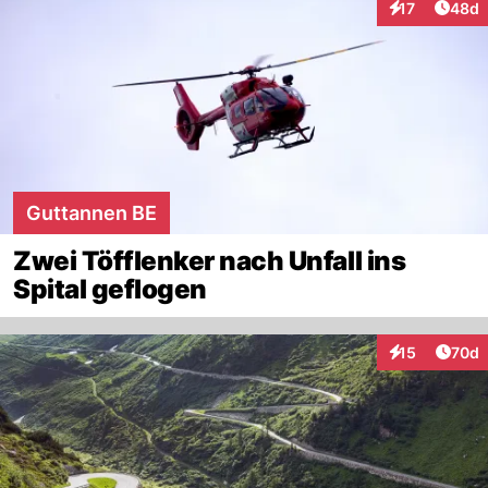
Artik
17
48d
Interaktionen
Guttannen BE
Zwei Töfflenker nach Unfall ins
Spital geflogen
Artik
15
70d
Interaktionen