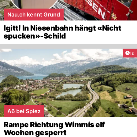
Nau.ch kennt Grund
Igitt! In Niesenbahn hängt «Nicht
spucken»-Schild
Art
1d
A6 bei Spiez
Rampe Richtung Wimmis elf
Wochen gesperrt