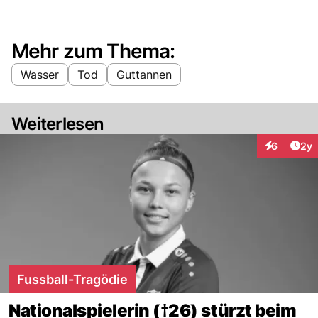
Mehr zum Thema:
Wasser
Tod
Guttannen
Weiterlesen
Arti
6
2y
Interaktion
Fussball-Tragödie
Nationalspielerin (†26) stürzt beim