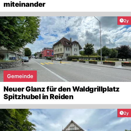
miteinander
Arti
2y
Gemeinde
Neuer Glanz für den Waldgrillplatz
Spitzhubel in Reiden
Arti
2y