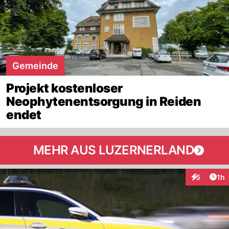
Gemeinde
Projekt kostenloser
Neophytenentsorgung in Reiden
endet
MEHR AUS LUZERNERLAND
Art
5
1h
Interaktion