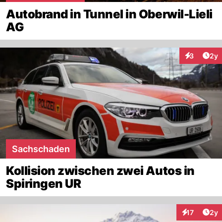
Autobrand in Tunnel in Oberwil-Lieli
AG
Arti
3
2y
Interaktion
Sachschaden
Kollision zwischen zwei Autos in
Spiringen UR
Arti
17
2y
Interaktione