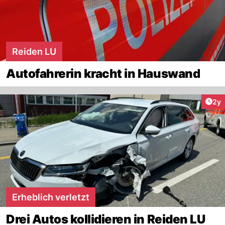
Reiden LU
Autofahrerin kracht in Hauswand
Arti
2y
Erheblich verletzt
Drei Autos kollidieren in Reiden LU