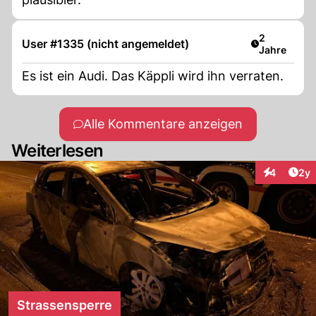
Artikel verö
2
User #1335 (nicht angemeldet)
Jahre
Es ist ein Audi. Das Käppli wird ihn verraten.
Alle Kommentare anzeigen
Weiterlesen
Arti
4
2y
Interaktion
Strassensperre