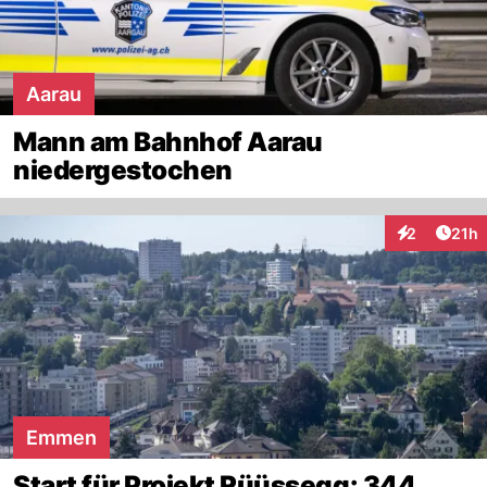
Aarau
Mann am Bahnhof Aarau
niedergestochen
Artik
2
21h
Interaktione
Emmen
Start für Projekt Rüüssegg: 344