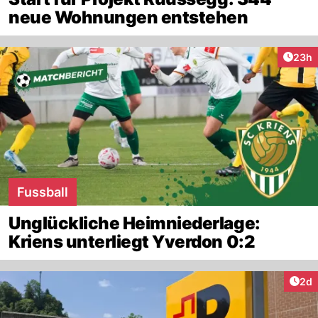
neue Wohnungen entstehen
Artik
23h
Fussball
Unglückliche Heimniederlage:
Kriens unterliegt Yverdon 0:2
Arti
2d