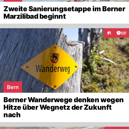
Zweite Sanierungsetappe im Berner
Marzilibad beginnt
Arti
1
56'
Interaktion
Bern
Berner Wanderwege denken wegen
Hitze über Wegnetz der Zukunft
nach