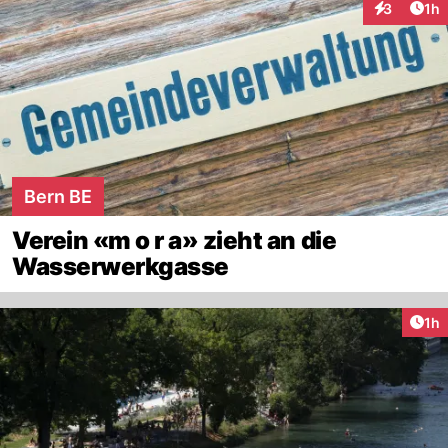
Art
3
1h
Interaktion
Bern BE
Verein «m o r a» zieht an die
Wasserwerkgasse
Art
1h