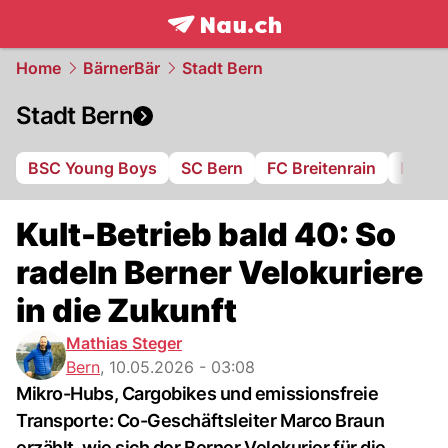
frontpage.
NAU.ch
Home
BärnerBär
Stadt Bern
Stadt Bern
BSC Young Boys
SC Bern
FC Breitenrain
BSV B
Kult-Betrieb bald 40: So
radeln Berner Velokuriere
in die Zukunft
Mathias Steger
Bern
,
10.05.2026 - 03:08
Mikro-Hubs, Cargobikes und emissionsfreie
Transporte: Co-Geschäftsleiter Marco Braun
erzählt, wie sich der Berner Velokurier für die