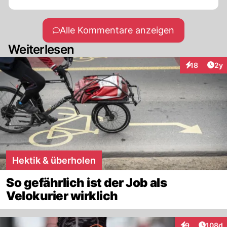
Alle Kommentare anzeigen
Weiterlesen
Arti
18
2y
Interaktione
Hektik & überholen
So gefährlich ist der Job als
Velokurier wirklich
Artike
9
108d