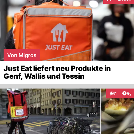
Interaktionen
Von Migros
Just Eat liefert neu Produkte in
Genf, Wallis und Tessin
Arti
61
5y
Interaktione