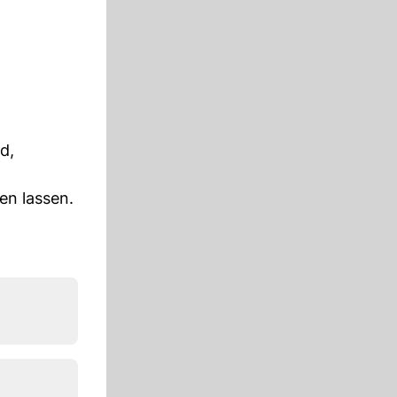
d,
en lassen.