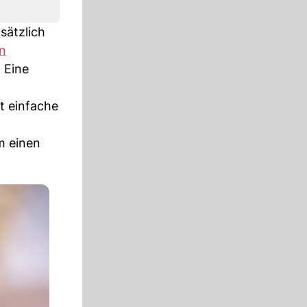
sätzlich
n
 Eine
t einfache
m einen