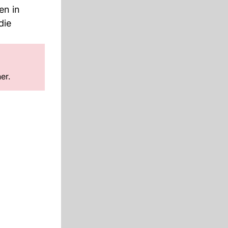
en in
die
er.