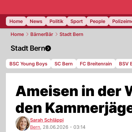
Home
News
Politik
Sport
People
Polizei
Home
BärnerBär
Stadt Bern
Stadt Bern
BSC Young Boys
SC Bern
FC Breitenrain
BSV 
Ameisen in der 
den Kammerjäg
Sarah Schläppi
Bern
,
28.06.2026 - 03:14