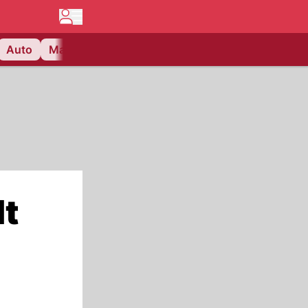
Auto
Matchcenter
Videos
Nau Plus
Lifestyle
lt