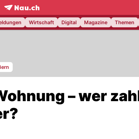
frontpage.
NAU.ch
meldungen
Wirtschaft
Digital
Magazine
Themen
Bern
Wohnung – wer zah
er?