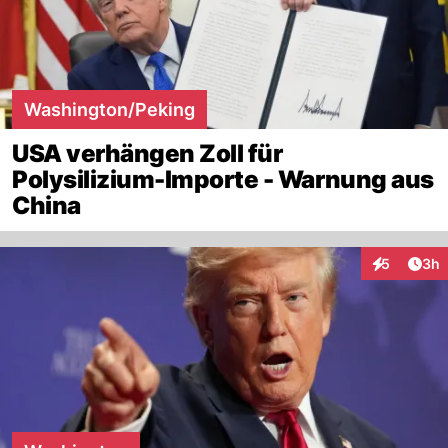
Washington/Peking
USA verhängen Zoll für
Polysilizium-Importe - Warnung aus
China
Arti
5
3h
Interaktion