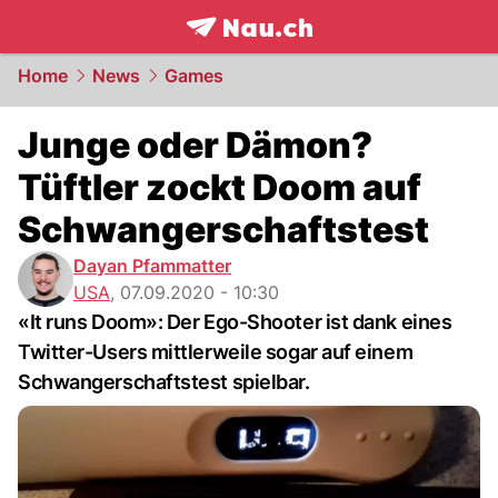
frontpage.
NAU.ch
Home
News
Games
Junge oder Dämon?
Tüftler zockt Doom auf
Schwangerschaftstest
Dayan Pfammatter
USA
,
07.09.2020 - 10:30
«It runs Doom»: Der Ego-Shooter ist dank eines
Twitter-Users mittlerweile sogar auf einem
Schwangerschaftstest spielbar.