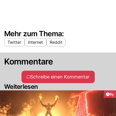
Mehr zum Thema:
Twitter
Internet
Reddit
Kommentare
Schreibe einen Kommentar
Weiterlesen
Arti
6y