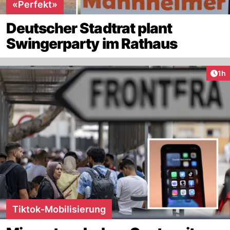
«Perfekt»
Deutscher Stadtrat plant
Swingerparty im Rathaus
Art
1h
Tiktok-Mobilisierung