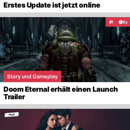
Erstes Update ist jetzt online
Arti
1
6y
Interaktion
Story und Gameplay
Doom Eternal erhält einen Launch
Trailer