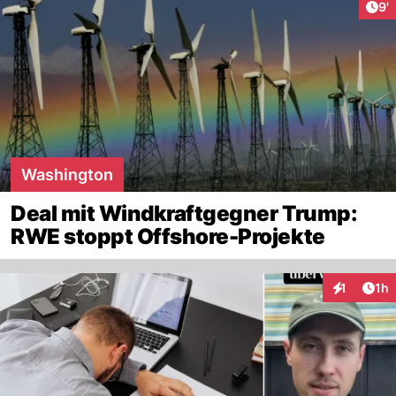
Art
9'
Washington
Deal mit Windkraftgegner Trump:
RWE stoppt Offshore-Projekte
Art
1
1h
Interaktion