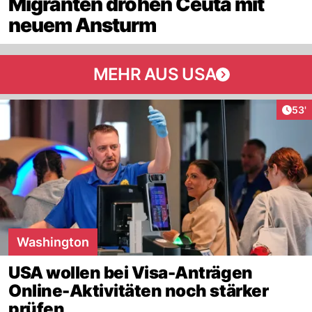
Migranten drohen Ceuta mit
neuem Ansturm
MEHR AUS USA
Arti
53'
Washington
USA wollen bei Visa-Anträgen
Online-Aktivitäten noch stärker
prüfen