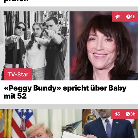
Art
2
1h
Interaktion
TV-Star
«Peggy Bundy» spricht über Baby
mit 52
Arti
5
3h
Interaktion