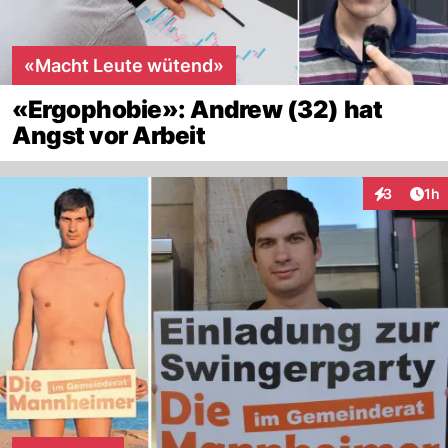
«Macht Leute wütend»
«Ergophobie»: Andrew (32) hat
Angst vor Arbeit
Art
3
1h
Interaktion