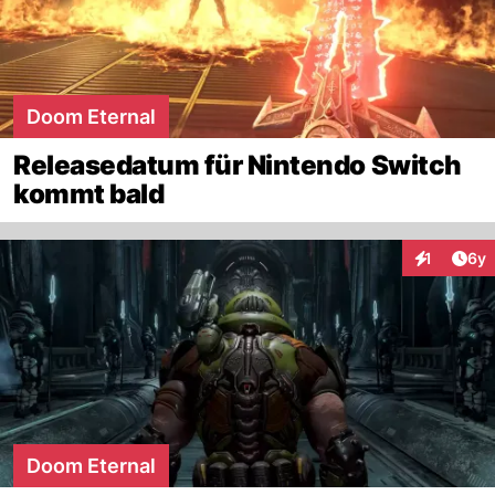
Doom Eternal
Releasedatum für Nintendo Switch
kommt bald
Arti
1
6y
Interaktion
Doom Eternal