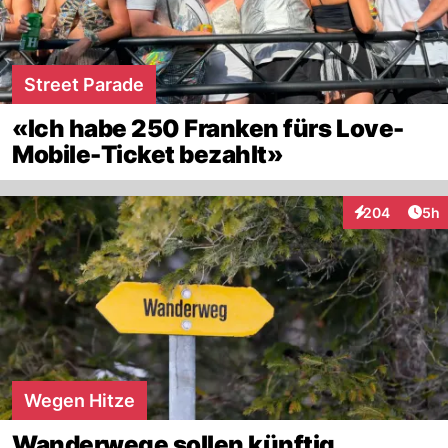
Street Parade
«Ich habe 250 Franken fürs Love-
Mobile-Ticket bezahlt»
Arti
204
5h
Interaktionen
Wegen Hitze
Wanderwege sollen künftig