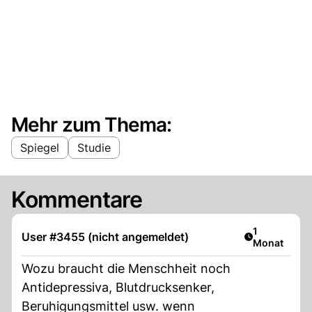
Mehr zum Thema:
Spiegel
Studie
Kommentare
Artikel veröf
1
User #3455 (nicht angemeldet)
Monat
Wozu braucht die Menschheit noch
Antidepressiva, Blutdrucksenker,
Beruhigungsmittel usw. wenn