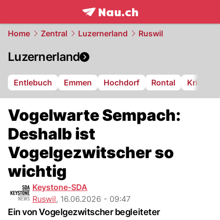
frontpage.
NAU.ch
Home
Zentral
Luzernerland
Ruswil
Luzernerland
Entlebuch
Emmen
Hochdorf
Rontal
Kriens
Vogelwarte Sempach:
Deshalb ist
Vogelgezwitscher so
wichtig
Keystone-SDA
Ruswil
,
16.06.2026 - 09:47
Ein von Vogelgezwitscher begleiteter