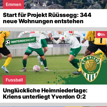
Emmen
Start für Projekt Rüüssegg: 344
neue Wohnungen entstehen
Arti
8h
Fussball
Unglückliche Heimniederlage:
Kriens unterliegt Yverdon 0:2