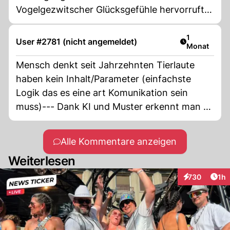
Vogelgezwitscher Glücksgefühle hervorruft,
beruhigt und den Blutdruck senkt?! Raus in
den Wald oder zumindest in einen Park. Ärzte
Artikel veröf
1
User #2781 (nicht angemeldet)
Monat
müssten verpflichtet werden, zuerst
Vogelgezwitscher zu verschreiben, bevor sie
Mensch denkt seit Jahrzehnten Tierlaute
Medikamente verschreiben. Dann würden
haben kein Inhalt/Parameter (einfachste
auch endlich die Krankenkassenprämien
Logik das es eine art Komunikation sein
sinken.
muss)--- Dank KI und Muster erkennt man es
langsam--- Bin auch überzeugt das
unbewusst tief Genetisch da was verwurzelt
Alle Kommentare anzeigen
ist---
Weiterlesen
Art
730
1h
Interaktionen