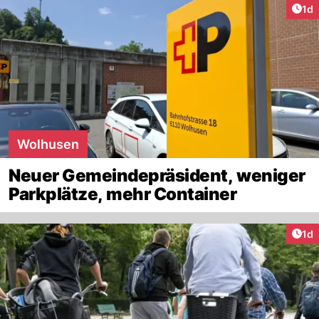
Art
1d
Wolhusen
Neuer Gemeindepräsident, weniger
Parkplätze, mehr Container
Art
1d