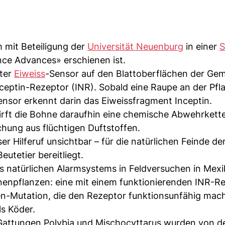
m mit Beteiligung der
Universität Neuenburg
in einer
S
nce Advances» erschienen ist.
mter
Eiweiss
-Sensor auf den Blattoberflächen der Ge
eptin-Rezeptor (INR). Sobald eine Raupe an der Pflan
ensor erkennt darin das Eiweissfragment Inceptin.
rft die Bohne daraufhin eine chemische Abwehrkette
chung aus flüchtigen Duftstoffen.
er Hilferuf unsichtbar – für die natürlichen Feinde d
eutetier bereitliegt.
s natürlichen Alarmsystems in Feldversuchen in Mexi
enpflanzen: eine mit einem funktionierenden INR-R
n-Mutation, die den Rezeptor funktionsunfähig mach
ls Köder.
Gattungen Polybia und Mischocyttarus wurden von d