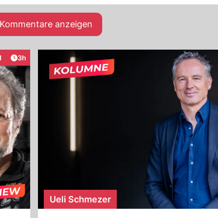
e Kommentare anzeigen
Artikel veröffentlicht:
1
3h
eraktionen
Ueli Schmezer