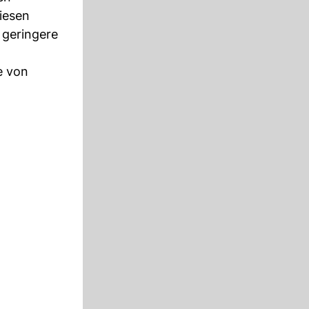
iesen
 geringere
e von