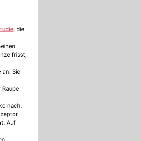
tudie
, die
meinen
ze frisst,
 an. Sie
er Raupe
ko nach.
ezeptor
t. Auf
en