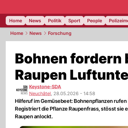
Home
News
Politik
Sport
People
Polizei
Home
News
Forschung
Bohnen fordern 
Raupen Luftunte
Keystone-SDA
Neuchâtel
,
28.05.2026 - 14:58
Hilferuf im Gemüsebeet: Bohnenpflanzen rufen b
Registriert die Pflanze Raupenfrass, stösst sie 
Raupen anlockt.