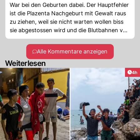
War bei den Geburten dabei. Der Hauptfehler
ist die Plazenta Nachgeburt mit Gewalt raus
zu ziehen, weil sie nicht warten wollen biss
sie abgestossen wird und die Blutbahnen von
alleine veröden. Dummheit ist das
Verbrechen.
Alle Kommentare anzeigen
Weiterlesen
Arti
4h