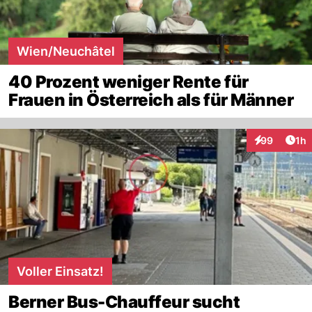
Wien/Neuchâtel
40 Prozent weniger Rente für
Frauen in Österreich als für Männer
Art
99
1h
Interaktione
Voller Einsatz!
Berner Bus-Chauffeur sucht