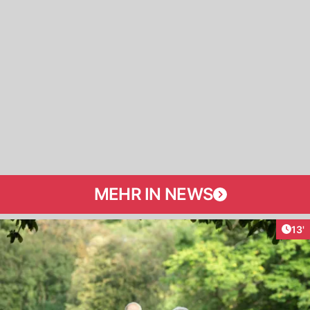
MEHR IN NEWS
Arti
13'