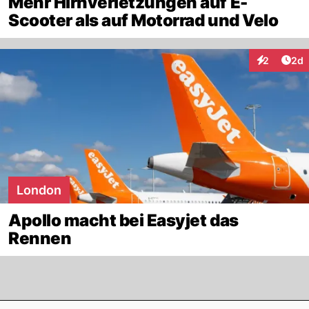
Mehr Hirnverletzungen auf E-
Scooter als auf Motorrad und Velo
Arti
2
2d
Interaktion
London
Apollo macht bei Easyjet das
Rennen