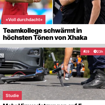
«Voll durchdacht»
Teamkollege schwärmt in
höchsten Tönen von Xhaka
Artik
29
23h
Interaktionen
Studie