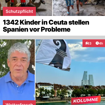
Schutzpflicht
1342 Kinder in Ceuta stellen
Spanien vor Probleme
Arti
83
4h
Interaktionen
Wetterfrosch