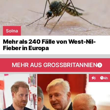
Solna
Mehr als 240 Fälle von West-Nil-
Fieber in Europa
MEHR AUS GROSSBRITANNIEN
Arti
6
4h
Interaktion