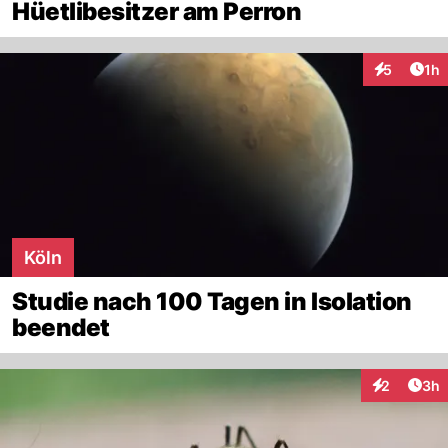
Hüetlibesitzer am Perron
Art
5
1h
Interaktion
Köln
Studie nach 100 Tagen in Isolation
beendet
Arti
2
3h
Interaktion