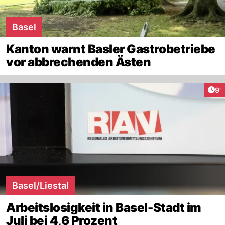
Basel
Kanton warnt Basler Gastrobetriebe
vor abbrechenden Ästen
Art
9'
Basel/Liestal
Arbeitslosigkeit in Basel-Stadt im
Juli bei 4,6 Prozent