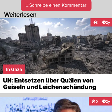
Schreibe einen Kommentar
Weiterlesen
Arti
8
2y
Interaktion
In Gaza
UN: Entsetzen über Quälen von
Geiseln und Leichenschändung
Arti
10
2y
Interaktione