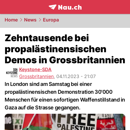
frontpage.
NAU.ch
Home
News
Europa
Zehntausende bei
propalästinensischen
Demos in Grossbritannien
Keystone-SDA
Grossbritannien
,
04.11.2023 - 21:07
In London sind am Samstag bei einer
propalästinensischen Demonstration 30'000
Menschen für einen sofortigen Waffenstillstand in
Gaza auf die Strasse gegangen.