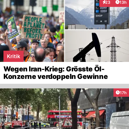
Artik
23
13h
Interaktionen
Kritik
Wegen Iran-Krieg: Grösste Öl-
Konzerne verdoppeln Gewinne
Artik
17h