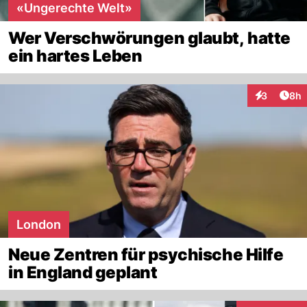
«Ungerechte Welt»
Wer Verschwörungen glaubt, hatte
ein hartes Leben
Arti
3
8h
Interaktion
London
Neue Zentren für psychische Hilfe
in England geplant