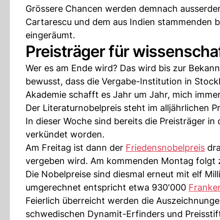
Grössere Chancen werden demnach ausserdem
Cartarescu und dem aus Indien stammenden bri
eingeräumt.
Preisträger für wissenscha
Wer es am Ende wird? Das wird bis zur Bekann
bewusst, dass die Vergabe-Institution in Stoc
Akademie schafft es Jahr um Jahr, mich immer
Der Literaturnobelpreis steht im alljährlichen Pr
In dieser Woche sind bereits die Preisträger i
verkündet worden.
Am Freitag ist dann der
Friedensnobelpreis
dra
vergeben wird. Am kommenden Montag folgt z
Die Nobelpreise sind diesmal erneut mit elf Mi
umgerechnet entspricht etwa 930'000
Franke
Feierlich überreicht werden die Auszeichnung
schwedischen Dynamit-Erfinders und Preisstift