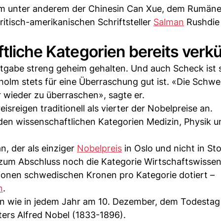
 unter anderem der Chinesin Can Xue, dem Rumäne
tisch-amerikanischen Schriftsteller
Salman
Rushdie
ftliche Kategorien bereits verk
tgabe streng geheim gehalten. Und auch Scheck ist 
kholm stets für eine Überraschung gut ist. «Die Schw
 wieder zu überraschen», sagte er.
eisreigen traditionell als vierter der Nobelpreise an.
n den wissenschaftlichen Kategorien Medizin, Physik 
n, der als einziger
Nobelpreis
in Oslo und nicht in S
um Abschluss noch die Kategorie Wirtschaftswissen
llionen schwedischen Kronen pro Kategorie dotiert –
n
.
en wie in jedem Jahr am 10. Dezember, dem Todestag
ers Alfred Nobel (1833-1896).