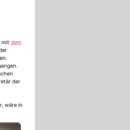
e mit
dem
der
en.
gangen.
ischen
retär der
, wäre in