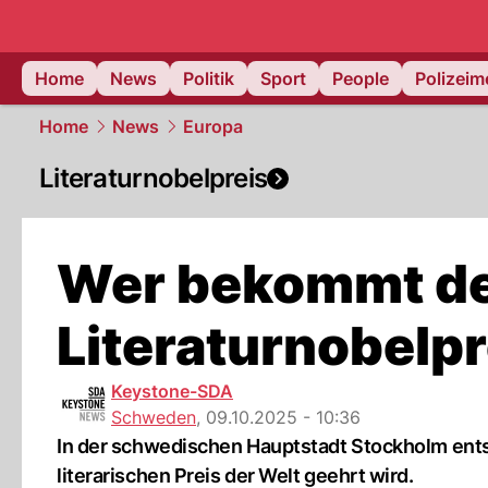
Home
News
Politik
Sport
People
Polizei
Home
News
Europa
Literaturnobelpreis
Wer bekommt d
Literaturnobelpr
Keystone-SDA
Schweden
,
09.10.2025 - 10:36
In der schwedischen Hauptstadt Stockholm ents
literarischen Preis der Welt geehrt wird.