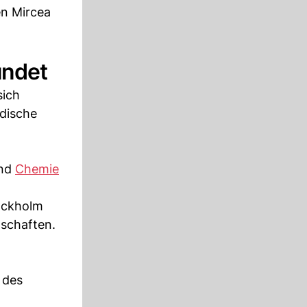
n Mircea
ündet
sich
edische
und
Chemie
tockholm
schaften.
 des