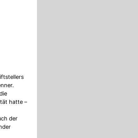
tstellers
enner.
die
tät hatte –
uch der
nder