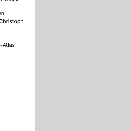
en
 Christoph
»
«Atlas