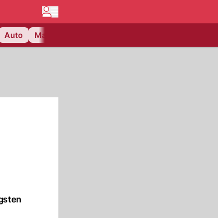
Auto
Matchcenter
Videos
Nau Plus
Lifestyle
igsten