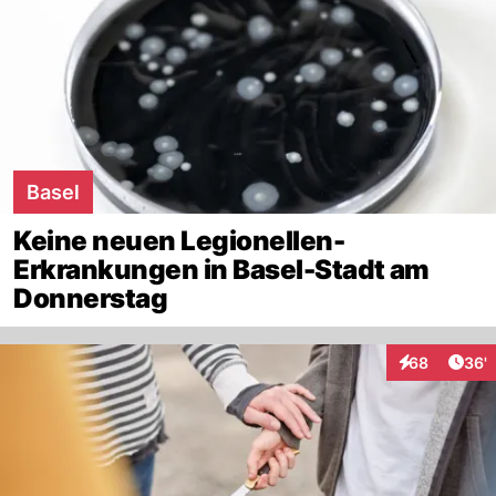
Basel
Keine neuen Legionellen-
Erkrankungen in Basel-Stadt am
Donnerstag
Arti
68
36'
Interaktionen