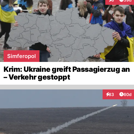
Interaktionen
Simferopol
Krim: Ukraine greift Passagierzug an
– Verkehr gestoppt
Artik
83
60d
Interaktionen