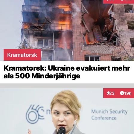
Interaktionen
Kramatorsk
Kramatorsk: Ukraine evakuiert mehr
als 500 Minderjährige
Artik
23
19h
Interaktionen