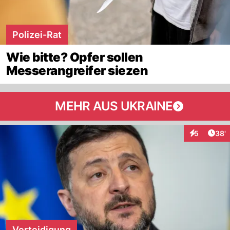
Polizei-Rat
Wie bitte? Opfer sollen
Messerangreifer siezen
MEHR AUS UKRAINE
Arti
5
38'
Interaktione
Verteidigung