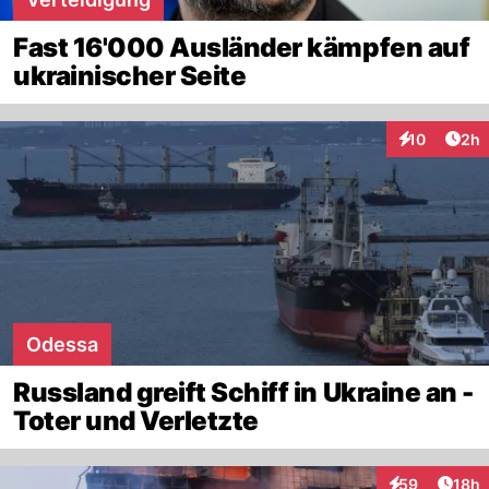
Fast 16'000 Ausländer kämpfen auf
ukrainischer Seite
Arti
10
2h
Interaktione
Odessa
Russland greift Schiff in Ukraine an -
Toter und Verletzte
Artik
59
18h