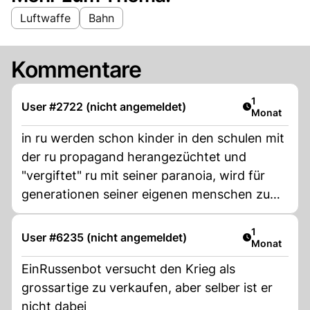
Luftwaffe
Bahn
Kommentare
Artikel veröf
1
User #2722 (nicht angemeldet)
Monat
in ru werden schon kinder in den schulen mit
der ru propagand herangezüchtet und
"vergiftet" ru mit seiner paranoia, wird für
generationen seiner eigenen menschen zum
albtraum, die oligarchen, die das geld der
ganzen russenbevölkerung gestohlen haben
Artikel veröf
1
User #6235 (nicht angemeldet)
Monat
bluten zum glück selbs
EinRussenbot versucht den Krieg als
grossartige zu verkaufen, aber selber ist er
nicht dabei