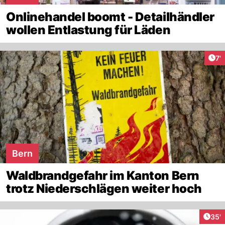
Onlinehandel boomt - Detailhändler
wollen Entlastung für Läden
Art
7'
Bern
Waldbrandgefahr im Kanton Bern
trotz Niederschlägen weiter hoch
Arti
35'