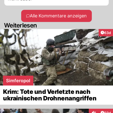
Alle Kommentare anzeigen
Weiterlesen
Artik
63d
Simferopol
Krim: Tote und Verletzte nach
ukrainischen Drohnenangriffen
Artik
8
59d