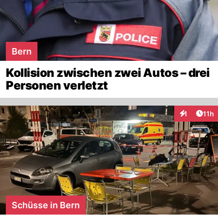
Bern
Kollision zwischen zwei Autos – drei
Personen verletzt
Artik
1
11h
Interaktione
Schüsse in Bern