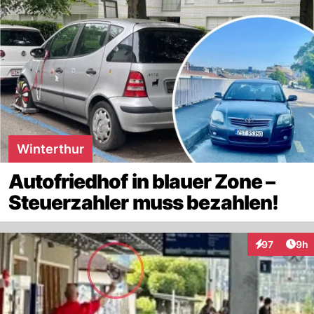
Winterthur
Autofriedhof in blauer Zone –
Steuerzahler muss bezahlen!
Arti
97
9h
Interaktionen