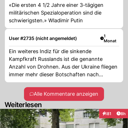
«Die ersten 4 1/2 Jahre einer 3-tägigen
militärischen Spezialoperation sind die
schwierigsten.» Wladimir Putin
Artikel veröf
1
User #2735 (nicht angemeldet)
Monat
Ein weiteres Indiz für die sinkende
Kampfkraft Russlands ist die genannte
Anzahl von Drohnen. Aus der Ukraine fliegen
immer mehr dieser Botschaften nach
Russland während die Anzahl derer aus
Russland kommenden stetig sinkt. Scheint,
Alle Kommentare anzeigen
dass der Nachschub aus dem Iran ins
Weiterlesen
stocken geraten ist.
Arti
181
8h
Interaktionen