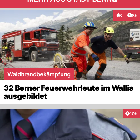
Arti
3
8h
Interaktion
Waldbrandbekämpfung
32 Berner Feuerwehrleute im Wallis
ausgebildet
Artik
10h