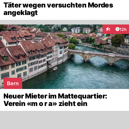
Täter wegen versuchten Mordes
angeklagt
Artik
1
12h
Interaktione
Bern
Neuer Mieter im Mattequartier:
Verein «m o r a» zieht ein