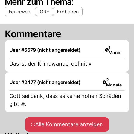
Mehr zum Thema:
Feuerwehr
ORF
Erdbeben
Kommentare
Artikel veröf
1
User #5679 (nicht angemeldet)
Monat
Das ist der Klimawandel definitiv
Artikel veröff
2
User #2477 (nicht angemeldet)
Monate
Gott sei dank, dass es keine hohen Schäden
gibt 🙏
Alle Kommentare anzeigen