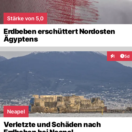
Stärke von 5,0
Erdbeben erschüttert Nordosten
Ägyptens
Arti
1
5d
Interaktion
Neapel
Verletzte und Schäden nach