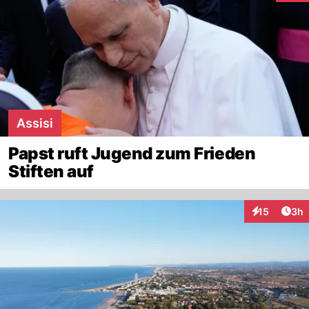
Assisi
Papst ruft Jugend zum Frieden
Stiften auf
Arti
15
3h
Interaktione