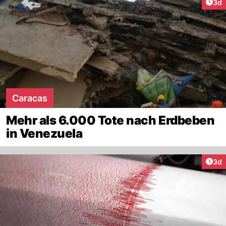
Arti
3d
Caracas
Mehr als 6.000 Tote nach Erdbeben
in Venezuela
Arti
3d