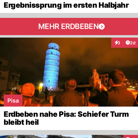
Ergebnissprung im ersten Halbjahr
MEHR ERDBEBEN
Arti
3
2d
Interaktion
Pisa
Erdbeben nahe Pisa: Schiefer Turm
bleibt heil