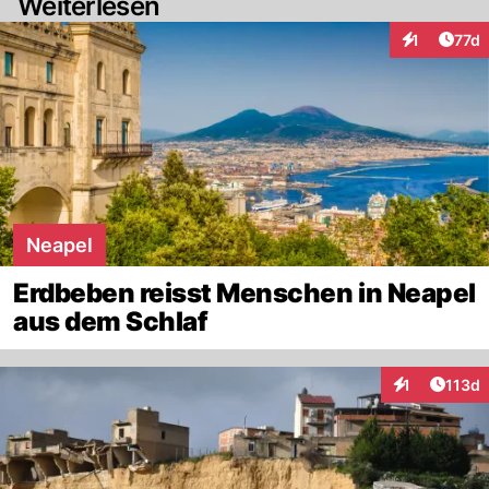
Weiterlesen
Artik
1
77d
Interaktione
Neapel
Erdbeben reisst Menschen in Neapel
aus dem Schlaf
Artike
1
113d
Interaktionen