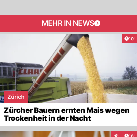
MEHR IN NEWS
Arti
10'
Zürich
Zürcher Bauern ernten Mais wegen
Trockenheit in der Nacht
Arti
1
16'