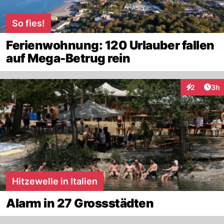
So fies!
Ferienwohnung: 120 Urlauber fallen
auf Mega-Betrug rein
Arti
2
3h
Interaktion
Hitzewelle in Italien
Alarm in 27 Grossstädten