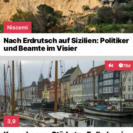
Niscemi
Nach Erdrutsch auf Sizilien: Politiker
und Beamte im Visier
Artik
4
78d
Interaktionen
3,9