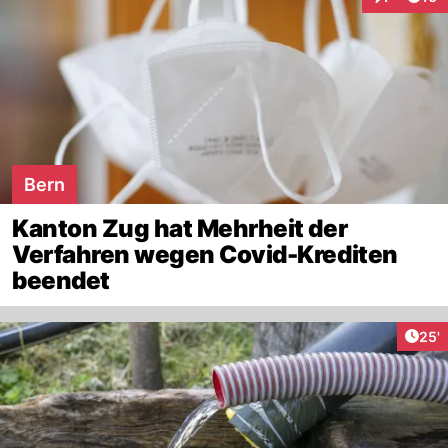
Interaktion
Bern
Kanton Zug hat Mehrheit der
Verfahren wegen Covid-Krediten
beendet
Arti
25'