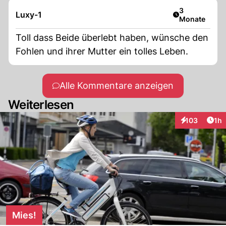
Artikel veröff
3
Luxy-1
Monate
Toll dass Beide überlebt haben, wünsche den
Fohlen und ihrer Mutter ein tolles Leben.
Alle Kommentare anzeigen
Weiterlesen
Art
103
1h
Interaktionen
Mies!