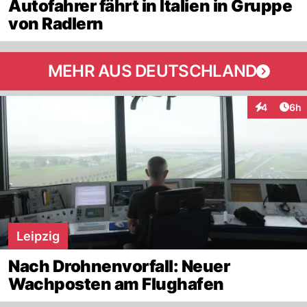
Autofahrer fährt in Italien in Gruppe
von Radlern
MEHR AUS DEUTSCHLAND
Arti
4
6h
Interaktion
Leipzig
Nach Drohnenvorfall: Neuer
Wachposten am Flughafen