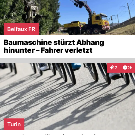
Belfaux FR
Baumaschine stürzt Abhang
hinunter – Fahrer verletzt
Arti
12
2h
Interaktione
Turin