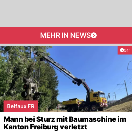
MEHR IN NEWS
Arti
51'
Belfaux FR
Mann bei Sturz mit Baumaschine im
Kanton Freiburg verletzt