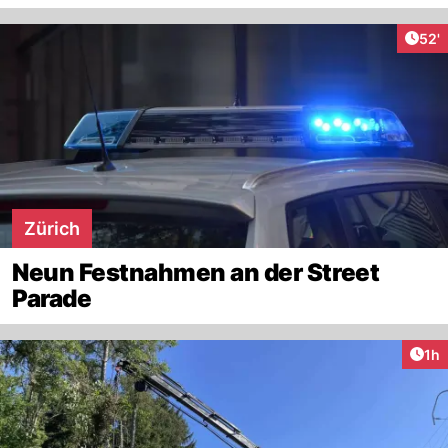
Arti
52'
Zürich
Neun Festnahmen an der Street
Parade
Art
1h