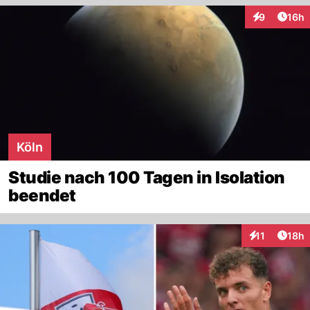
Artik
9
16h
Interaktione
Köln
Studie nach 100 Tagen in Isolation
beendet
Artik
11
18h
Interaktionen