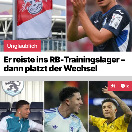
Unglaublich
Er reiste ins RB-Trainingslager –
dann platzt der Wechsel
Art
1
1d
Interaktion