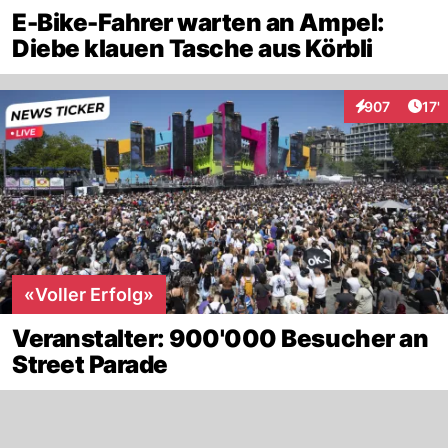
E-Bike-Fahrer warten an Ampel:
Diebe klauen Tasche aus Körbli
Arti
907
17'
Interaktionen
«Voller Erfolg»
Veranstalter: 900'000 Besucher an
Street Parade