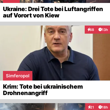
Ukraine: Drei Tote bei Luftangriffen
auf Vorort von Kiew
Artik
68
13h
Interaktionen
Simferopol
Krim: Tote bei ukrainischem
Drohnenangriff
Artik
21
18h
Interaktionen