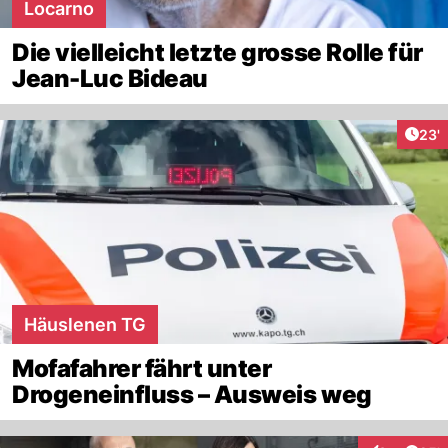
Locarno
Die vielleicht letzte grosse Rolle für
Jean-Luc Bideau
Arti
23'
Häuslenen TG
Mofafahrer fährt unter
Drogeneinfluss – Ausweis weg