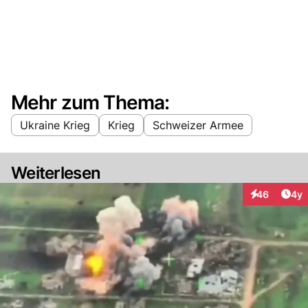
Mehr zum Thema:
Ukraine Krieg
Krieg
Schweizer Armee
Weiterlesen
Arti
46
4y
Interaktionen