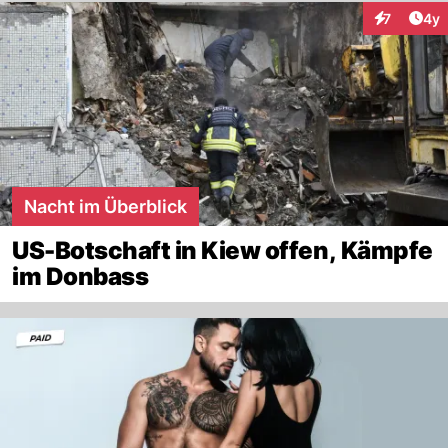
Arti
7
4y
Interaktion
Nacht im Überblick
US-Botschaft in Kiew offen, Kämpfe
im Donbass