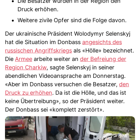
Die Besatzer würden in der Region den
Druck erhöhen.
Weitere zivile Opfer sind die Folge davon.
Der ukrainische Präsident Wolodymyr Selenskyj
hat die Situation im Donbass
angesichts des
russischen Angriffskriegs
als «Hölle» bezeichnet.
Die
Armee
arbeite weiter an
der Befreiung der
Region Charkiw
, sagte Selenskyj in seiner
abendlichen Videoansprache am Donnerstag.
«Aber im Donbass versuchen die Besatzer,
den
Druck zu erhöhen
. Da ist die Hölle, und das ist
keine Übertreibung», so der Präsident weiter.
Der Donbass sei «komplett zerstört».