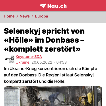
frontpage.
NAU.ch
Home
News
Europa
Selenskyj spricht von
«Hölle» im Donbass –
«komplett zerstört»
Keystone-SDA
Ukraine
,
20.05.2022 - 04:53
Im Ukraine-Krieg konzentrieren sich die Kämpfe
auf den Donbass. Die Region ist laut Selenskyj
komplett zerstört und die Hölle.