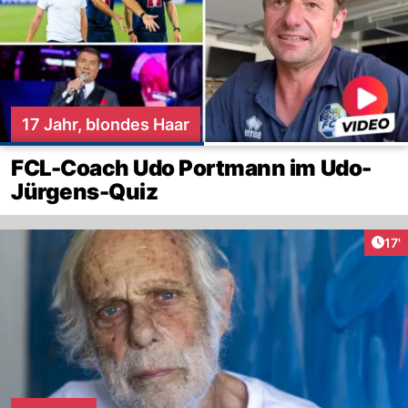
17 Jahr, blondes Haar
FCL-Coach Udo Portmann im Udo-
Jürgens-Quiz
Arti
17'