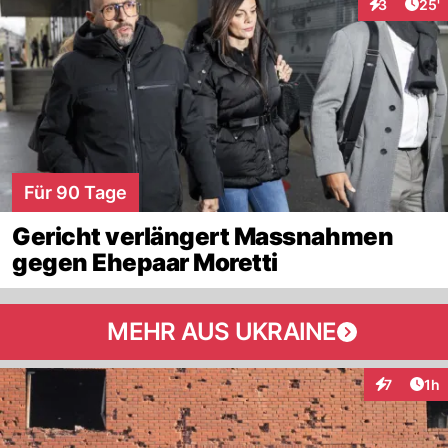
Arti
3
25'
Interaktione
Für 90 Tage
Gericht verlängert Massnahmen
gegen Ehepaar Moretti
MEHR AUS UKRAINE
Art
7
1h
Interaktion