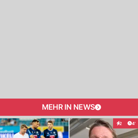
MEHR IN NEWS
Art
2
4'
Interaktio