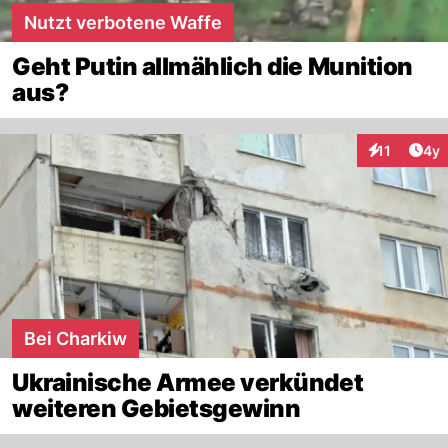
Nutzt verbotene Waffe
Geht Putin allmählich die Munition
aus?
Arti
11
4y
Interaktione
Bei Charkiw
Ukrainische Armee verkündet
weiteren Gebietsgewinn