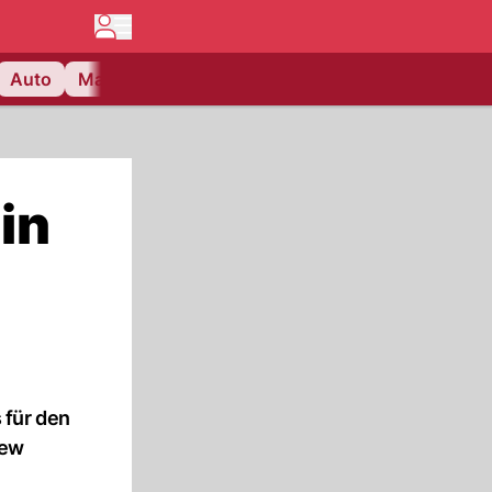
Auto
Matchcenter
Videos
Nau Plus
Lifestyle
in
 für den
iew