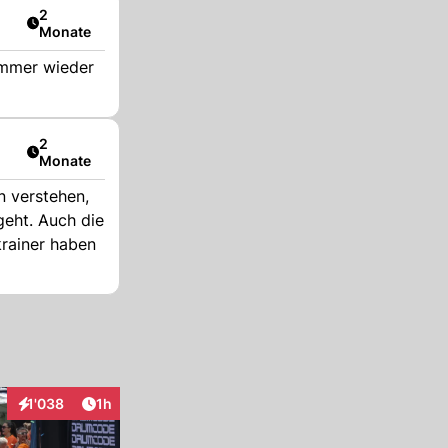
Artikel veröffentlicht:
2
Monate
 immer wieder
Artikel veröffentlicht:
2
Monate
n verstehen,
geht. Auch die
Artikel veröffentlicht:
1'038
1h
Interaktionen