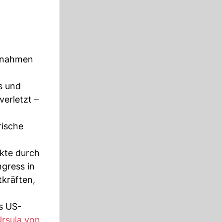
innahmen
s und
verletzt –
rische
kte durch
gress in
tkräften,
s US-
rsula von