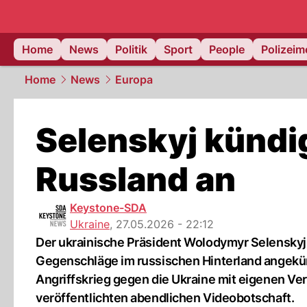
Home
News
Politik
Sport
People
Polizei
Home
News
Europa
Selenskyj kündig
Russland an
Keystone-SDA
Ukraine
,
27.05.2026 - 22:12
Der ukrainische Präsident Wolodymyr Selenskyj
Gegenschläge im russischen Hinterland angekün
Angriffskrieg gegen die Ukraine mit eigenen Ver
veröffentlichten abendlichen Videobotschaft.