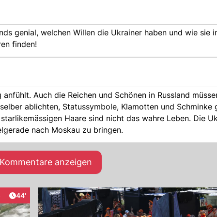
finds genial, welchen Willen die Ukrainer haben und wie sie
en finden!
g anfühlt. Auch die Reichen und Schönen in Russland müsse
s selber ablichten, Statussymbole, Klamotten und Schminke 
wahre Leben. Die Ukrainer haben
Zielgerade nach Moskau zu bringen.
e Kommentare anzeigen
Artikel veröffentlicht:
5
44'
raktionen