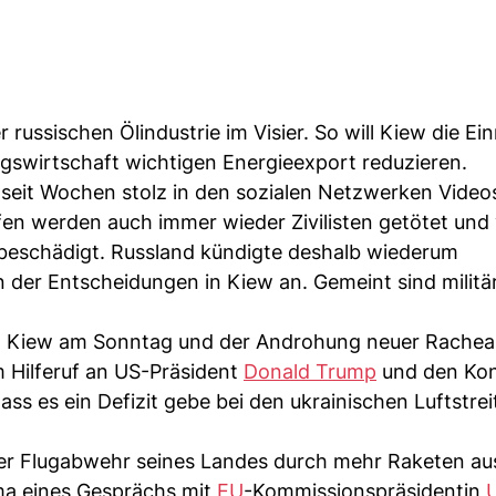
russischen Ölindustrie im Visier. So will Kiew die E
gswirtschaft wichtigen Energieexport reduzieren.
 seit Wochen stolz in den sozialen Netzwerken Video
fen werden auch immer wieder Zivilisten getötet und 
r beschädigt. Russland kündigte deshalb wiederum
n der Entscheidungen in Kiew an. Gemeint sind militä
n Kiew am Sonntag und der Androhung neuer Rachea
m Hilferuf an US-Präsident
Donald Trump
und den Kon
ss es ein Defizit gebe bei den ukrainischen Luftstrei
 der Flugabwehr seines Landes durch mehr Raketen au
ema eines Gesprächs mit
EU
-Kommissionspräsidentin
U