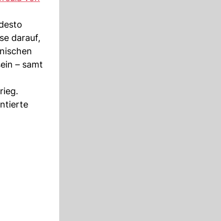
 desto
se darauf,
inischen
sein – samt
rieg.
ntierte