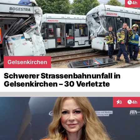
Arti
4h
Gelsenkirchen
Schwerer Strassenbahnunfall in
Gelsenkirchen – 30 Verletzte
Arti
3
4h
Interaktion