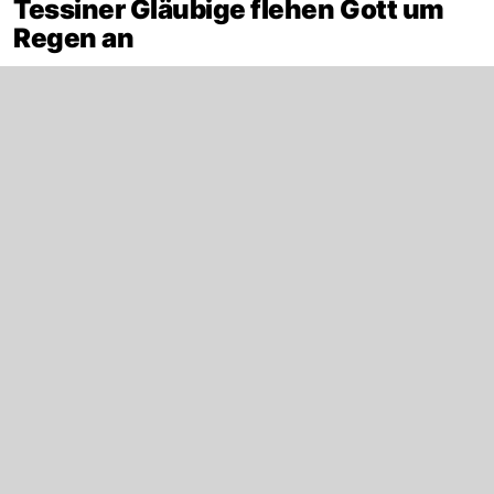
Tessiner Gläubige flehen Gott um
Regen an