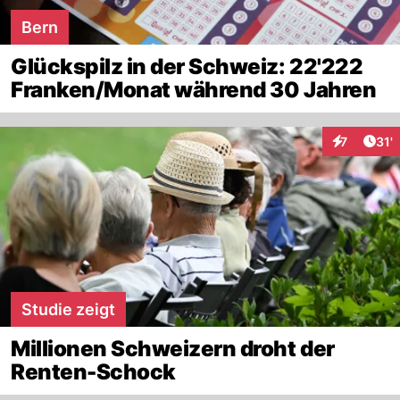
Bern
Glückspilz in der Schweiz: 22'222
Franken/Monat während 30 Jahren
Arti
7
31'
Interaktion
Studie zeigt
Millionen Schweizern droht der
Renten-Schock