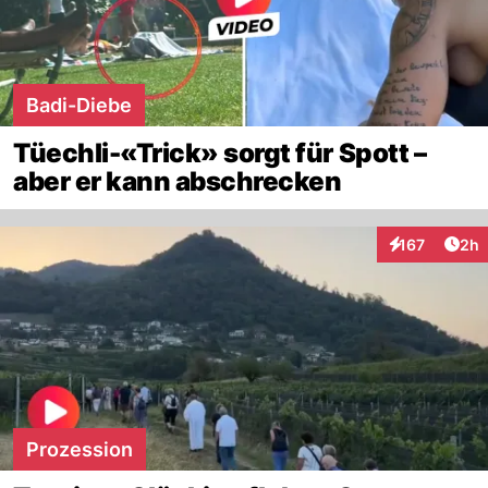
Badi-Diebe
Tüechli-«Trick» sorgt für Spott –
aber er kann abschrecken
Arti
167
2h
Interaktionen
Prozession