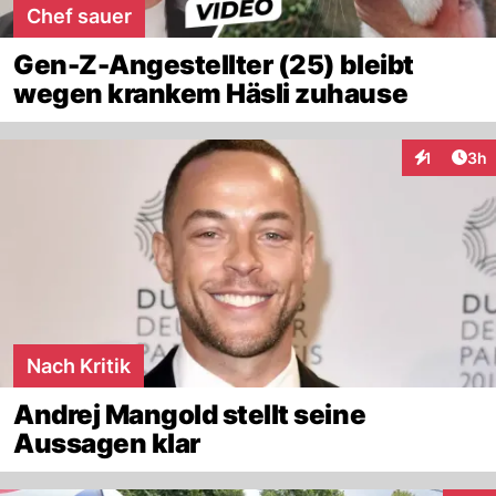
Chef sauer
Gen-Z-Angestellter (25) bleibt
wegen krankem Häsli zuhause
Arti
1
3h
Interaktion
Nach Kritik
Andrej Mangold stellt seine
Aussagen klar