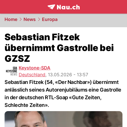
frontpage.
NAU.ch
Home
News
Europa
Sebastian Fitzek
übernimmt Gastrolle bei
GZSZ
Keystone-SDA
Deutschland
,
13.05.2026 - 13:57
Sebastian Fitzek (54, «Der Nachbar») übernimmt
anlässlich seines Autorenjubiläums eine Gastrolle
in der deutschen RTL-Soap «Gute Zeiten,
Schlechte Zeiten».