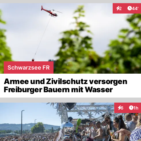
Arti
2
44'
Interaktione
Schwarzsee FR
Armee und Zivilschutz versorgen
Freiburger Bauern mit Wasser
Art
6
1h
Interaktion