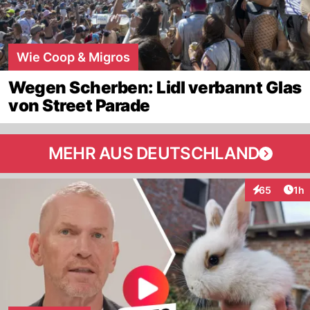
Wie Coop & Migros
Wegen Scherben: Lidl verbannt Glas
von Street Parade
MEHR AUS DEUTSCHLAND
Art
65
1h
Interaktione