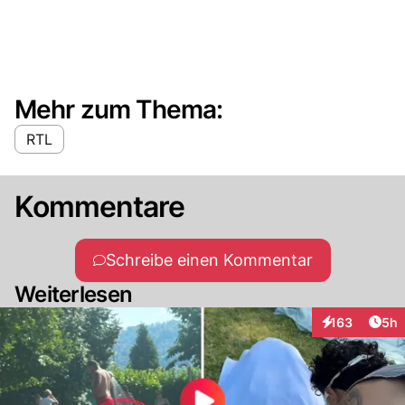
Mehr zum Thema:
RTL
Kommentare
Schreibe einen Kommentar
Weiterlesen
Arti
163
5h
Interaktionen