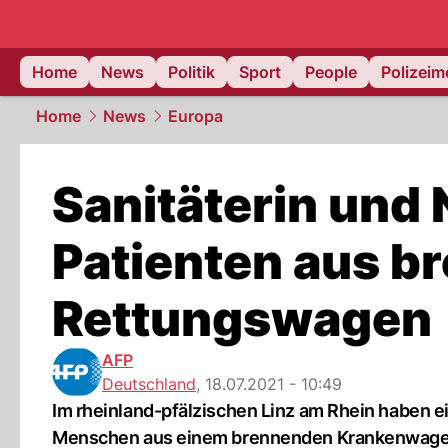
Home
News
Politik
Sport
People
Polizei
Home
News
Europa
Sanitäterin und 
Patienten aus 
Rettungswagen
AFP
Deutschland
,
18.07.2021 - 10:49
Im rheinland-pfälzischen Linz am Rhein haben e
Menschen aus einem brennenden Krankenwagen