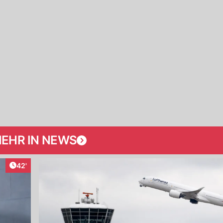
EHR IN NEWS
Artikel veröffentlicht:
42'