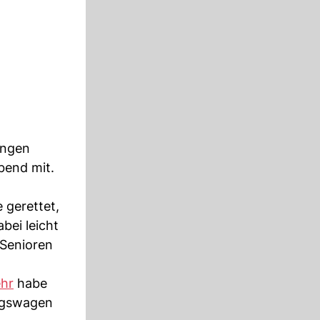
ingen
bend mit.
 gerettet,
bei leicht
 Senioren
hr
habe
ungswagen