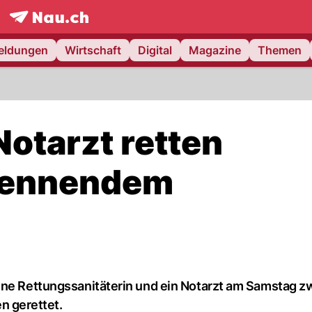
frontpage.
NAU.ch
meldungen
Wirtschaft
Digital
Magazine
Themen
Notarzt retten
brennendem
ine Rettungssanitäterin und ein Notarzt am Samstag z
 gerettet.