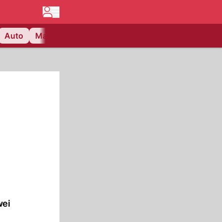
Auto
Matchcenter
Videos
Nau Plus
Lifestyle
wei