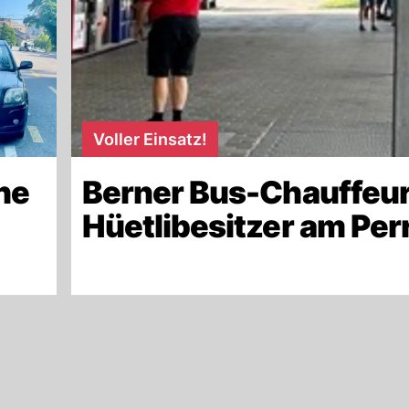
Voller Einsatz!
ne
Berner Bus-Chauffeur
Hüetlibesitzer am Per