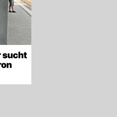
 sucht
ron