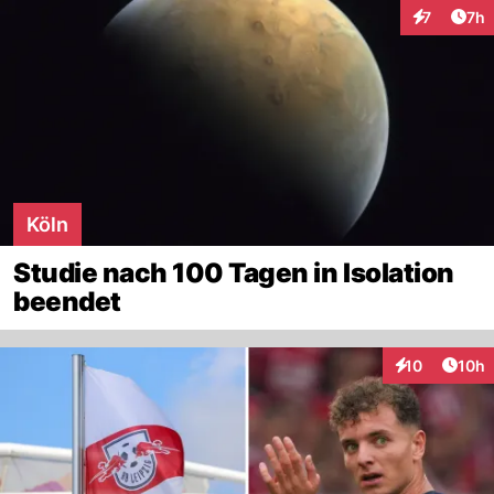
Arti
7
7h
Interaktion
Köln
Studie nach 100 Tagen in Isolation
beendet
Artik
10
10h
Interaktionen