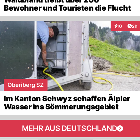
Bewohner und Touristen die Flucht
Arti
10
2h
Interaktione
Oberiberg SZ
Im Kanton Schwyz schaffen Älpler
Wasser ins Sömmerungsgebiet
MEHR AUS DEUTSCHLAND