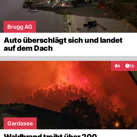
Brugg AG
Auto überschlägt sich und landet
auf dem Dach
Art
4
1h
Interaktion
Gardasee
Waldbrand treibt über 200