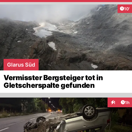
Arti
10'
Glarus Süd
Vermisster Bergsteiger tot in
Gletscherspalte gefunden
Art
1
1h
Interaktion