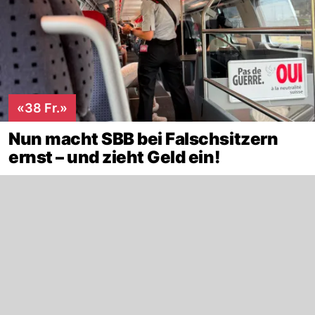
«38 Fr.»
Nun macht SBB bei Falschsitzern
ernst – und zieht Geld ein!