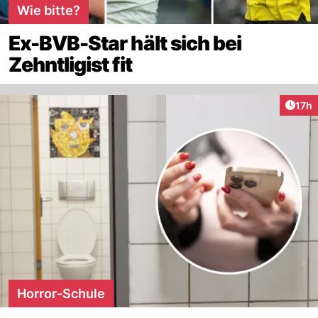
Wie bitte?
Ex-BVB-Star hält sich bei
Zehntligist fit
Artik
17h
Horror-Schule