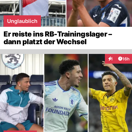
Unglaublich
Er reiste ins RB-Trainingslager –
dann platzt der Wechsel
Artik
1
16h
Interaktione