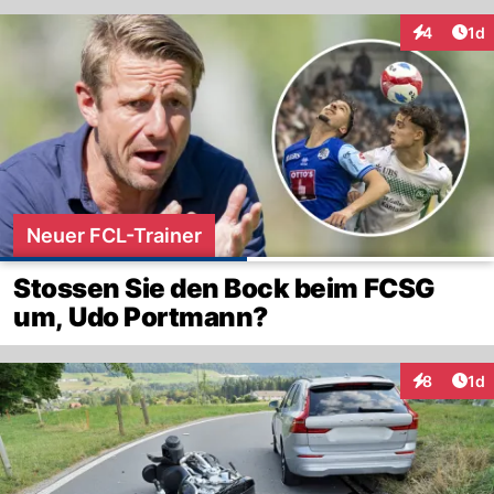
Art
4
1d
Interaktion
Neuer FCL-Trainer
Stossen Sie den Bock beim FCSG
um, Udo Portmann?
Art
8
1d
Interaktion