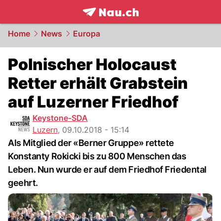
frontpage.
NAU.ch
Home
News
Europa
Polnischer Holocaust
Retter erhält Grabstein
auf Luzerner Friedhof
Keystone-SDA
Luzern
,
09.10.2018 - 15:14
Als Mitglied der «Berner Gruppe» rettete
Konstanty Rokicki bis zu 800 Menschen das
Leben. Nun wurde er auf dem Friedhof Friedental
geehrt.