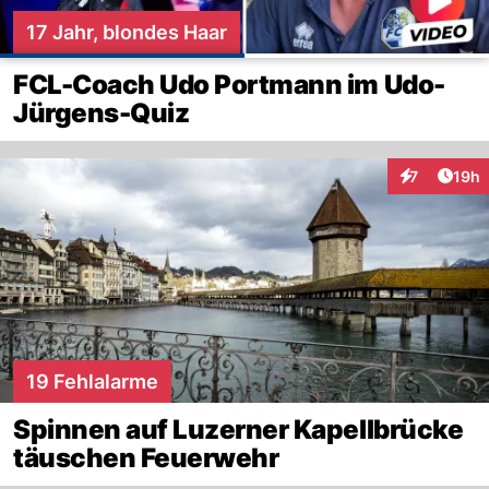
17 Jahr, blondes Haar
FCL-Coach Udo Portmann im Udo-
Jürgens-Quiz
Artik
7
19h
Interaktione
19 Fehlalarme
Spinnen auf Luzerner Kapellbrücke
täuschen Feuerwehr