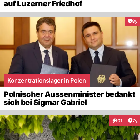
auf Luzerner Friedhof
Arti
8y
Konzentrationslager in Polen
Polnischer Aussenminister bedankt
sich bei Sigmar Gabriel
Art
101
7y
Interaktionen