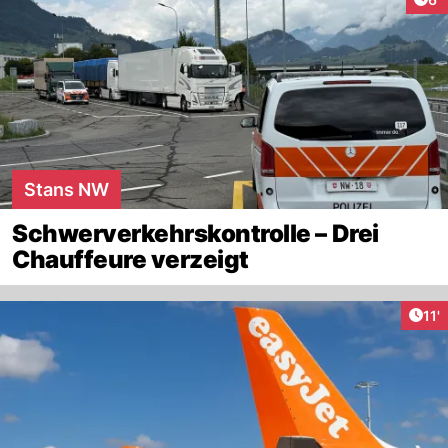
Stans NW
Schwerverkehrskontrolle – Drei
Chauffeure verzeigt
Arti
11'