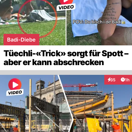
Badi-Diebe
Tüechli-«Trick» sorgt für Spott –
aber er kann abschrecken
Art
35
1h
Interaktione