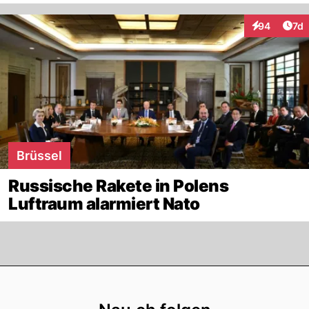
Art
94
7d
Interaktione
Brüssel
Russische Rakete in Polens
Luftraum alarmiert Nato
Footer