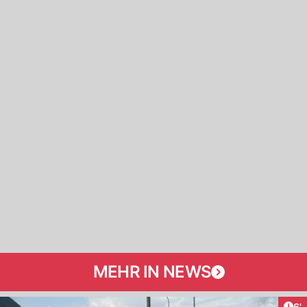
MEHR IN NEWS
Art
6'