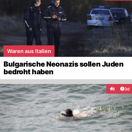
Waren aus Italien
Bulgarische Neonazis sollen Juden
bedroht haben
Arti
8
3d
Interaktion