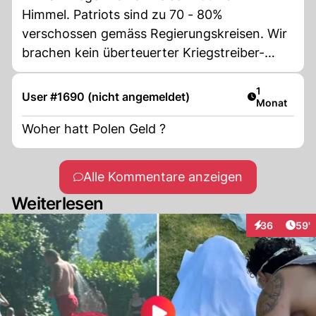
Himmel. Patriots sind zu 70 - 80%
verschossen gemäss Regierungskreisen. Wir
brachen kein überteuerter Kriegstreiber-
Amischrott der sowieso erst in 10 Jahren
geliefert wird.
Artikel veröf
1
User #1690 (nicht angemeldet)
Monat
Woher hatt Polen Geld ?
Alle Kommentare anzeigen
Weiterlesen
Arti
36
59'
Interaktionen