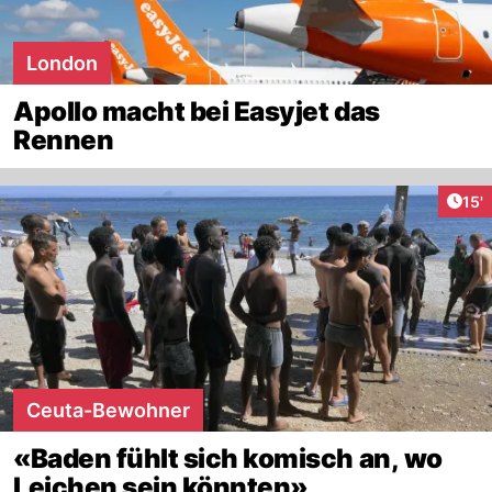
London
Apollo macht bei Easyjet das
Rennen
Arti
15'
Ceuta-Bewohner
«Baden fühlt sich komisch an, wo
Leichen sein könnten»