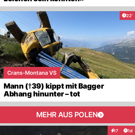
Arti
22'
Crans-Montana VS
Mann (†39) kippt mit Bagger
Abhang hinunter – tot
MEHR AUS POLEN
Art
17
1d
Interaktione