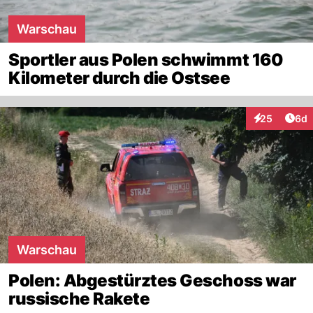
Warschau
Sportler aus Polen schwimmt 160
Kilometer durch die Ostsee
Arti
25
6d
Interaktionen
Warschau
Polen: Abgestürztes Geschoss war
russische Rakete