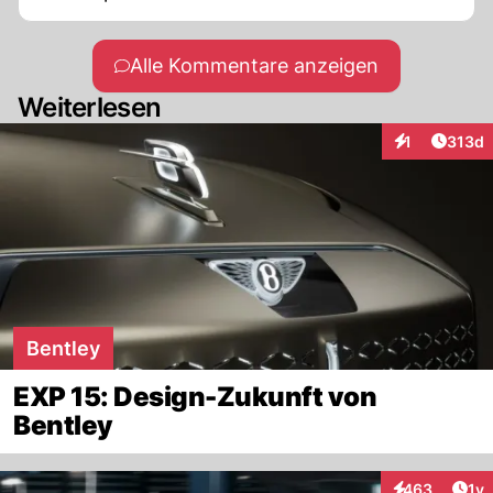
Alle Kommentare anzeigen
Weiterlesen
Artike
1
313d
Interaktionen
Bentley
EXP 15: Design-Zukunft von
Bentley
Art
463
1y