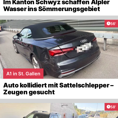
Im Kanton Schwyz schaffen Älpler
Wasser ins Sömmerungsgebiet
Arti
56'
A1 in St. Gallen
Auto kollidiert mit Sattelschlepper –
Zeugen gesucht
Arti
58'