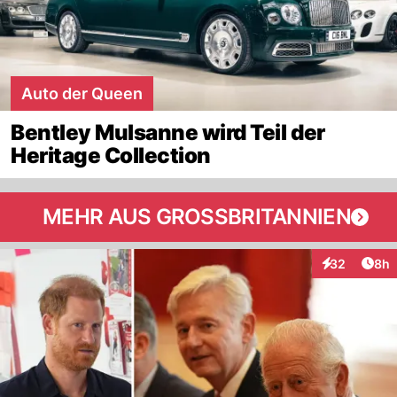
Auto der Queen
Bentley Mulsanne wird Teil der
Heritage Collection
MEHR AUS GROSSBRITANNIEN
Arti
32
8h
Interaktionen