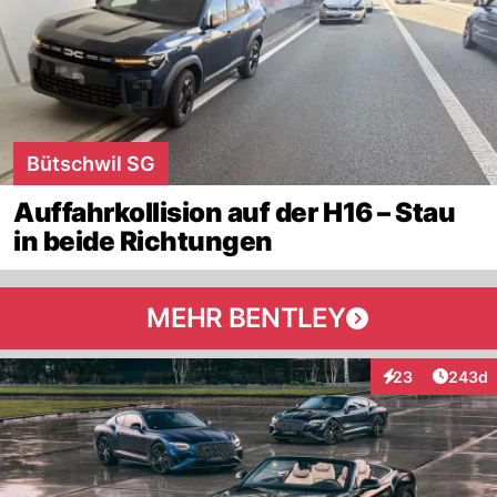
Bütschwil SG
Auffahrkollision auf der H16 – Stau
in beide Richtungen
MEHR BENTLEY
Artikel
23
243d
Interaktionen