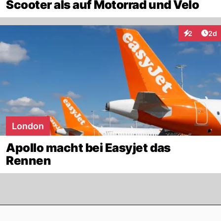
Scooter als auf Motorrad und Velo
Arti
2
2d
Interaktion
London
Apollo macht bei Easyjet das
Rennen
Footer