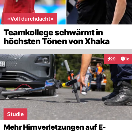
«Voll durchdacht»
Teamkollege schwärmt in
höchsten Tönen von Xhaka
Art
29
1d
Interaktione
Studie
Mehr Hirnverletzungen auf E-