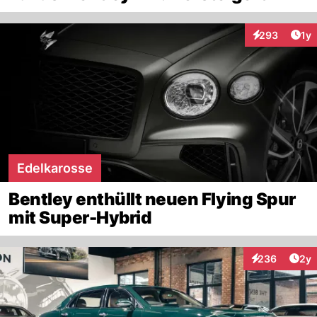
Art
293
1y
Interaktionen
Edelkarosse
Bentley enthüllt neuen Flying Spur
mit Super-Hybrid
Arti
236
2y
Interaktionen