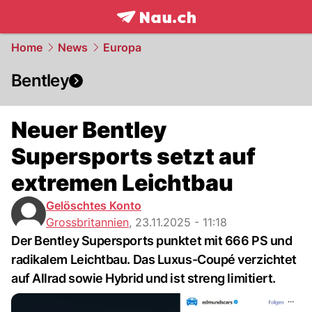
frontpage.
NAU.ch
Home
News
Europa
Bentley
Neuer Bentley
Supersports setzt auf
extremen Leichtbau
Gelöschtes Konto
Grossbritannien
,
23.11.2025 - 11:18
Der Bentley Supersports punktet mit 666 PS und
radikalem Leichtbau. Das Luxus-Coupé verzichtet
auf Allrad sowie Hybrid und ist streng limitiert.