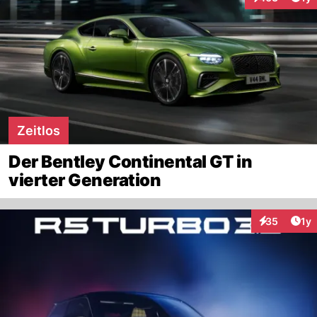
Interaktionen
Zeitlos
Der Bentley Continental GT in
vierter Generation
Art
35
1y
Interaktione