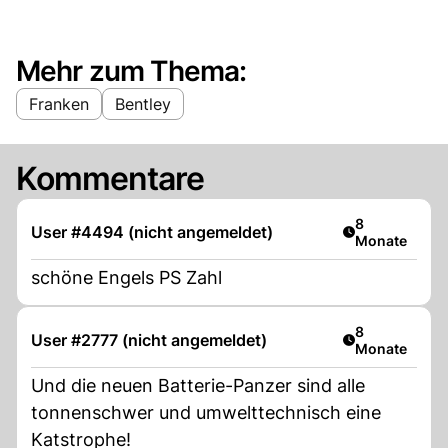
Mehr zum Thema:
Franken
Bentley
Kommentare
Artikel veröff
8
User #4494 (nicht angemeldet)
Monate
schöne Engels PS Zahl
Artikel veröff
8
User #2777 (nicht angemeldet)
Monate
Und die neuen Batterie-Panzer sind alle
tonnenschwer und umwelttechnisch eine
Katstrophe!