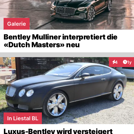
Galerie
Bentley Mulliner interpretiert die
«Dutch Masters» neu
Art
4
1y
Interaktion
In Liestal BL
Luxus-Bentley wird versteigert