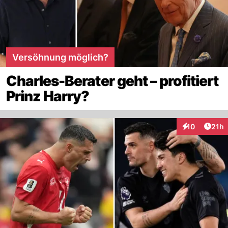
Versöhnung möglich?
Charles-Berater geht – profitiert
Prinz Harry?
Artik
10
21h
Interaktionen