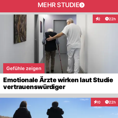
MEHR STUDIE
Artik
2
22h
Interaktionen
Gefühle zeigen
Emotionale Ärzte wirken laut Studie
vertrauenswürdiger
Artik
10
22h
Interaktionen