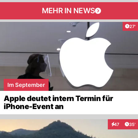
MEHR IN NEWS
Arti
27'
Im September
Apple deutet intern Termin für
iPhone-Event an
Arti
47
35'
Interaktionen