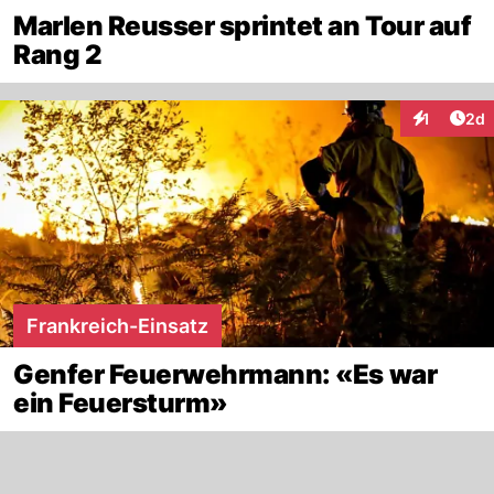
Marlen Reusser sprintet an Tour auf
Rang 2
Arti
1
2d
Interaktion
Frankreich-Einsatz
Genfer Feuerwehrmann: «Es war
ein Feuersturm»