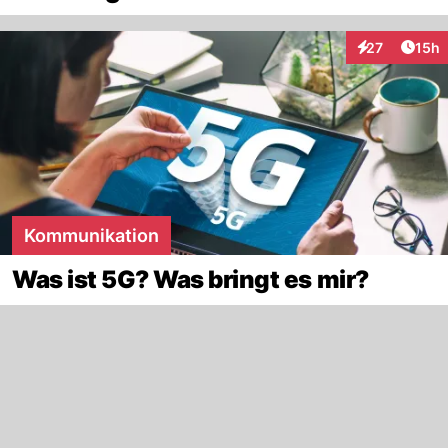
Artik
27
15h
Interaktionen
Kommunikation
Was ist 5G? Was bringt es mir?