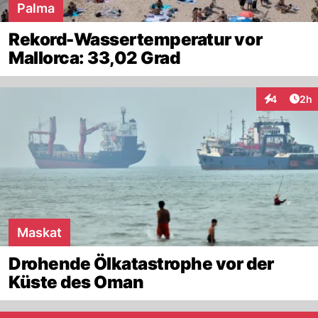
Palma
Rekord-Wassertemperatur vor
Mallorca: 33,02 Grad
Arti
4
2h
Interaktion
Maskat
Drohende Ölkatastrophe vor der
Küste des Oman