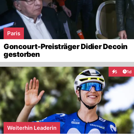
Paris
Goncourt-Preisträger Didier Decoin
gestorben
Art
5
1d
Interaktion
Weiterhin Leaderin