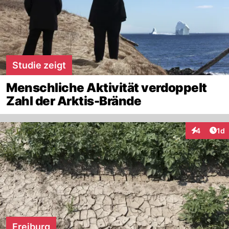
Studie zeigt
Menschliche Aktivität verdoppelt
Zahl der Arktis-Brände
Art
4
1d
Interaktion
Freiburg