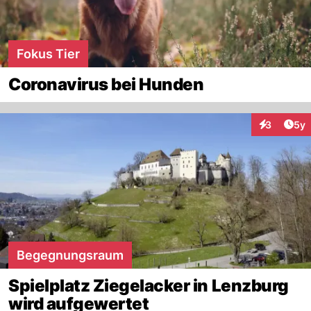
Fokus Tier
Coronavirus bei Hunden
Arti
3
5y
Interaktion
Begegnungsraum
Spielplatz Ziegelacker in Lenzburg
wird aufgewertet