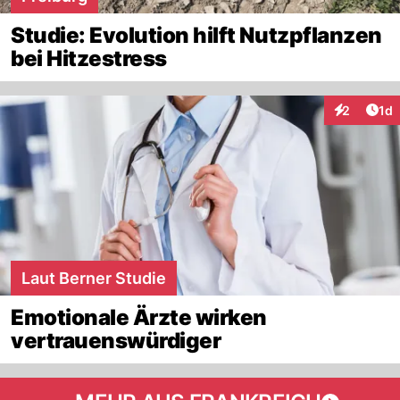
Studie: Evolution hilft Nutzpflanzen
bei Hitzestress
Art
2
1d
Interaktion
Laut Berner Studie
Emotionale Ärzte wirken
vertrauenswürdiger