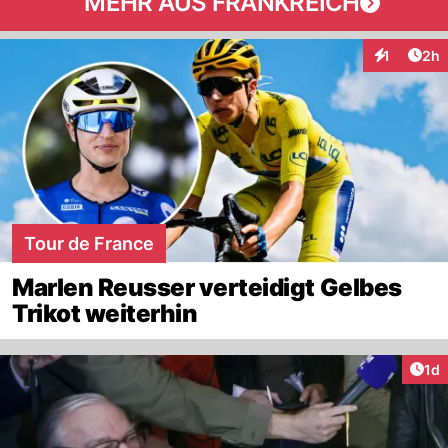
MEHR AUS FRANKREICH
Arti
1
2h
Interaktion
Tour de France
Marlen Reusser verteidigt Gelbes
Trikot weiterhin
Art
1d