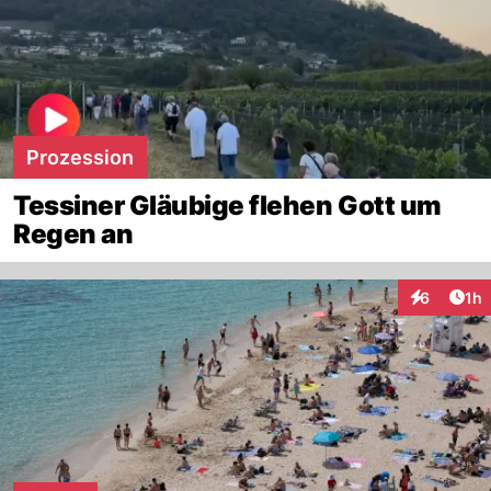
Prozession
Tessiner Gläubige flehen Gott um
Regen an
Art
6
1h
Interaktion