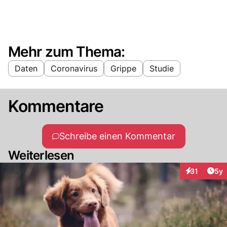
Mehr zum Thema:
Daten
Coronavirus
Grippe
Studie
Kommentare
Schreibe einen Kommentar
Weiterlesen
Arti
31
5y
Interaktione