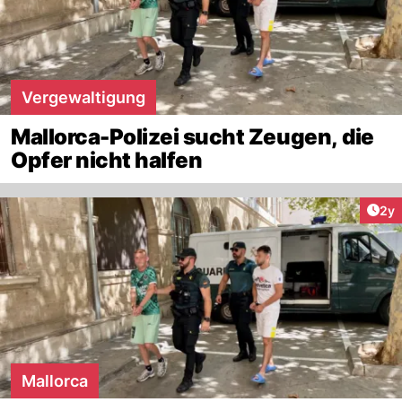
Vergewaltigung
Mallorca-Polizei sucht Zeugen, die
Opfer nicht halfen
Arti
2y
Mallorca