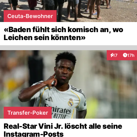
Ceuta-Bewohner
«Baden fühlt sich komisch an, wo
Leichen sein könnten»
Artik
17
17h
Interaktionen
Transfer-Poker
Real-Star Vini Jr. löscht alle seine
Instagram-Posts