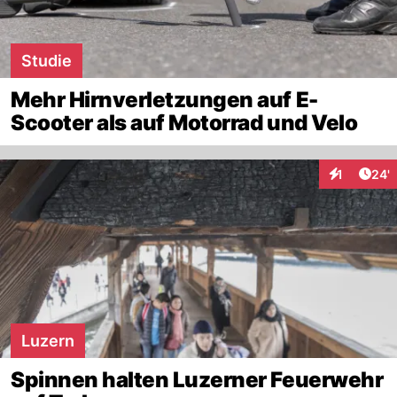
Studie
Mehr Hirnverletzungen auf E-
Scooter als auf Motorrad und Velo
Arti
1
24'
Interaktion
Luzern
Spinnen halten Luzerner Feuerwehr