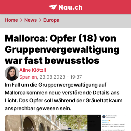
frontpage.
NAU.ch
Home
News
Europa
Mallorca: Opfer (18) von
Gruppenvergewaltigung
war fast bewusstlos
Aline Klötzli
Spanien
,
23.08.2023 - 19:37
Im Fall um die Gruppenvergewaltigung auf
Mallorca kommen neue verstörende Details ans
Licht. Das Opfer soll während der Gräueltat kaum
ansprechbar gewesen sein.