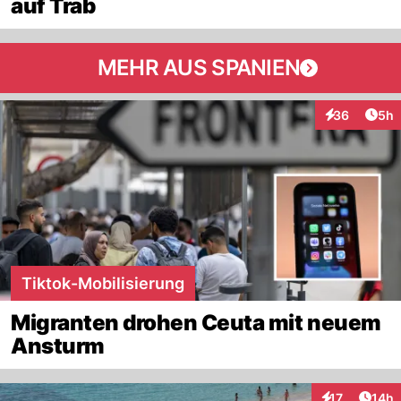
auf Trab
MEHR AUS SPANIEN
Arti
36
5h
Interaktionen
Tiktok-Mobilisierung
Migranten drohen Ceuta mit neuem
Ansturm
Artik
17
14h