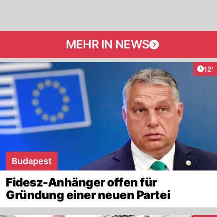
MEHR IN NEWS
Arti
12'
Budapest
Fidesz-Anhänger offen für
Gründung einer neuen Partei