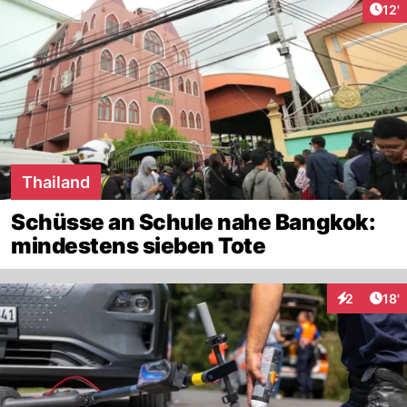
Arti
12'
Thailand
Schüsse an Schule nahe Bangkok:
mindestens sieben Tote
Arti
2
18'
Interaktion