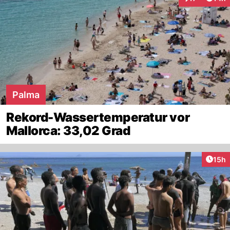
Interaktionen
Palma
Rekord-Wassertemperatur vor
Mallorca: 33,02 Grad
Artik
15h