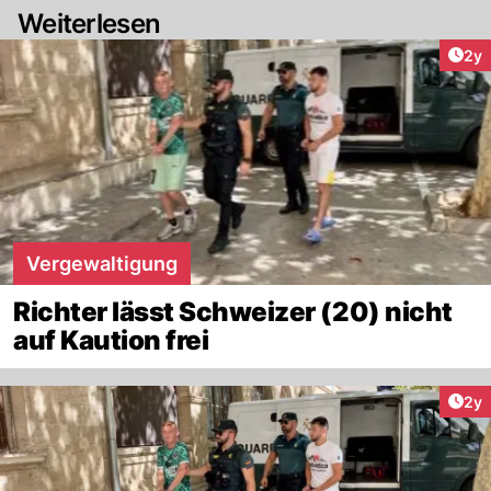
Weiterlesen
Arti
2y
Vergewaltigung
Richter lässt Schweizer (20) nicht
auf Kaution frei
Arti
2y