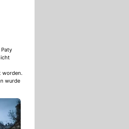
 Paty
nicht
t worden.
ln wurde