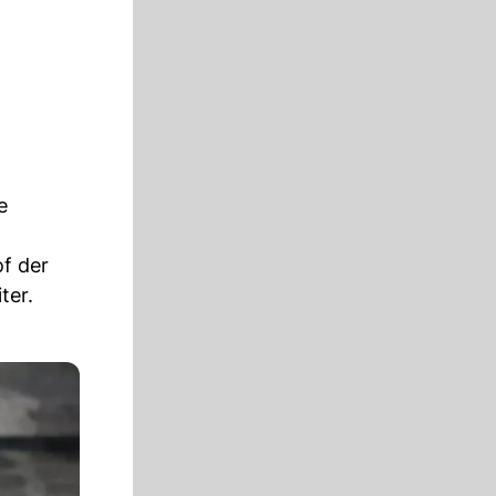
e
of der
ter.