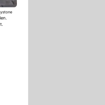
eystone
den.
t.