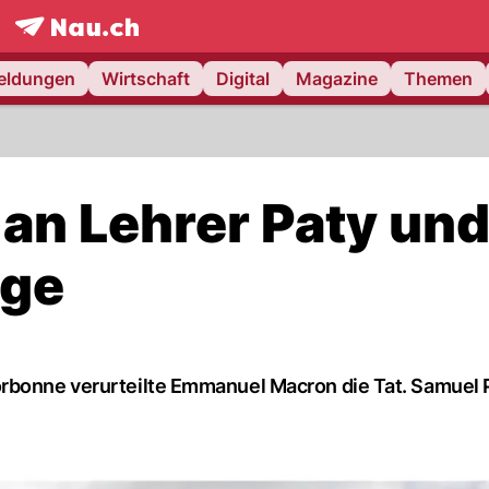
frontpage.
NAU.ch
meldungen
Wirtschaft
Digital
Magazine
Themen
 an Lehrer Paty un
nge
rbonne verurteilte Emmanuel Macron die Tat. Samuel P