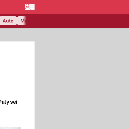
Auto
Matchcenter
Videos
Nau Plus
Lifestyle
d
aty sei