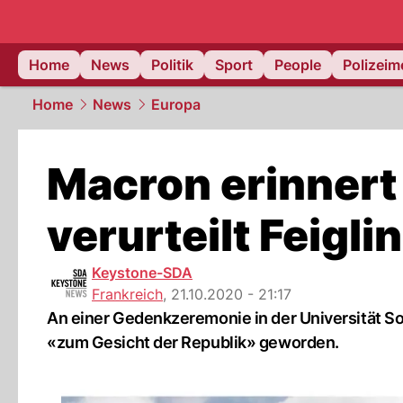
Home
News
Politik
Sport
People
Polizei
Home
News
Europa
Macron erinnert
verurteilt Feigli
Keystone-SDA
Frankreich
,
21.10.2020 - 21:17
An einer Gedenkzeremonie in der Universität So
«zum Gesicht der Republik» geworden.