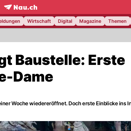
frontpage.
NAU.ch
meldungen
Wirtschaft
Digital
Magazine
Themen
t Baustelle: Erste
tre-Dame
einer Woche wiedereröffnet. Doch erste Einblicke ins I