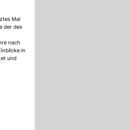
tztes Mal
e der des
ahre nach
inblicke in
tet und