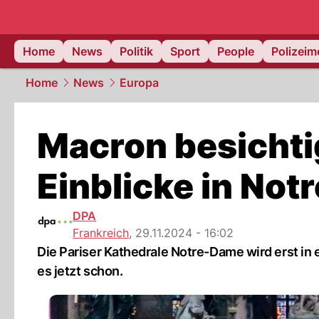
Home
News
Politik
Sport
People
Polizei
Home
News
Europa
Macron besichtig
Einblicke in No
DPA
Frankreich
,
29.11.2024 - 16:02
Die Pariser Kathedrale Notre-Dame wird erst in 
es jetzt schon.