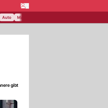
Auto
Matchcenter
Videos
Nau Plus
Lifestyle
nnere gibt