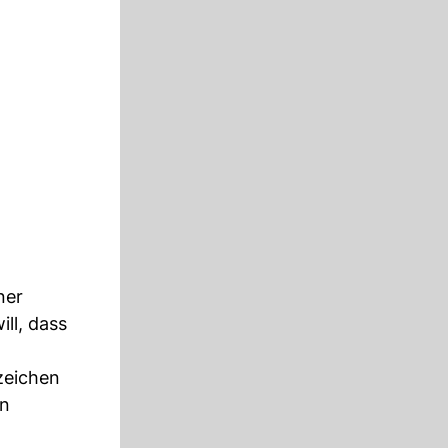
ner
ll, dass
zeichen
en