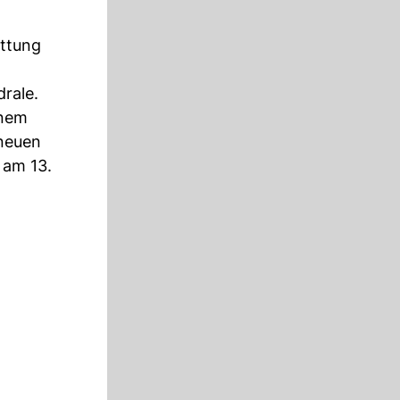
attung
rale.
inem
 neuen
 am 13.