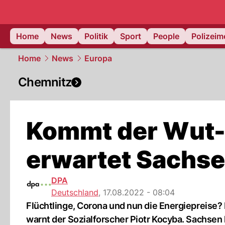
Home
News
Politik
Sport
People
Polizei
Home
News
Europa
Chemnitz
Kommt der Wut-
erwartet Sachse
DPA
Deutschland
,
17.08.2022 - 08:04
Flüchtlinge, Corona und nun die Energiepreise?
warnt der Sozialforscher Piotr Kocyba. Sachse