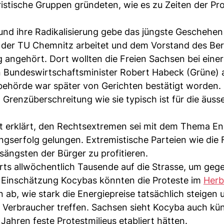
ristische Gruppen gründeten, wie es zu Zeiten der Pr
d ihre Radikalisierung gebe das jüngste Geschehen 
 der TU Chemnitz arbeitet und dem Vorstand des Ber
angehört. Dort wollten die Freien Sachsen bei einer
 Bundeswirtschaftsminister Robert Habeck (Grüne) a
ehörde war später von Gerichten bestätigt worden.
renzüberschreitung wie sie typisch ist für die äuss
t erklärt, den Rechtsextremen sei mit dem Thema En
ngserfolg gelungen. Extremistische Parteien wie die 
ängsten der Bürger zu profitieren.
ts allwöchentlich Tausende auf die Strasse, um gege
Einschätzung Kocybas könnten die Proteste im
Herb
ab, wie stark die Energiepreise tatsächlich steigen 
erbraucher treffen. Sachsen sieht Kocyba auch künf
Jahren feste Protestmilieus etabliert hätten.