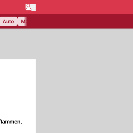
Auto
Matchcenter
Videos
Nau Plus
Lifestyle
uflammen,