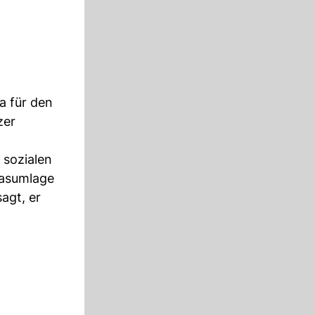
a für den
zer
 sozialen
Gasumlage
agt, er