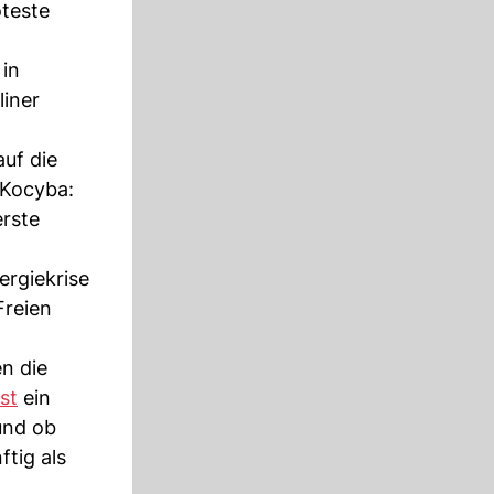
oteste
in
liner
uf die
 Kocyba:
erste
ergiekrise
Freien
n die
st
ein
und ob
tig als