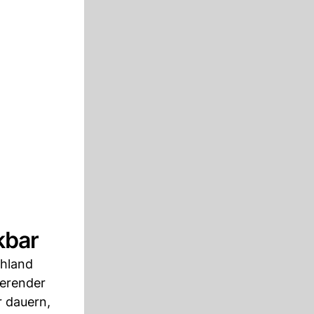
kbar
chland
ierender
r dauern,