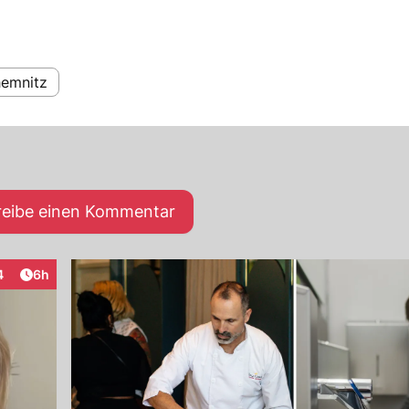
emnitz
reibe einen Kommentar
Artikel veröffentlicht:
4
6h
raktionen