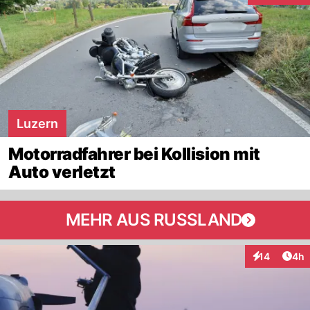
Luzern
Motorradfahrer bei Kollision mit
Auto verletzt
MEHR AUS RUSSLAND
Arti
14
4h
Interaktione