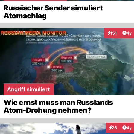
Russischer Sender simuliert
Atomschlag
Arti
151
4y
Interaktionen
Angriff simuliert
Wie ernst muss man Russlands
Atom-Drohung nehmen?
Arti
26
4y
Interaktionen