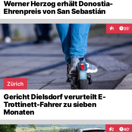
Werner Herzog erhält Donostia-
Ehrenpreis von San Sebastián
Arti
1
35'
Interaktion
Zürich
Gericht Dielsdorf verurteilt E-
Trottinett-Fahrer zu sieben
Monaten
Arti
2
40'
Interaktione