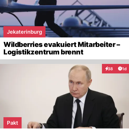
Jekaterinburg
Wildberries evakuiert Mitarbeiter –
Logistikzentrum brennt
Art
38
1d
Interaktione
Pakt