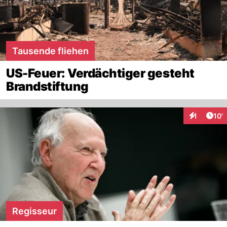
Tausende fliehen
US-Feuer: Verdächtiger gesteht
Brandstiftung
Arti
1
10'
Interaktion
Regisseur