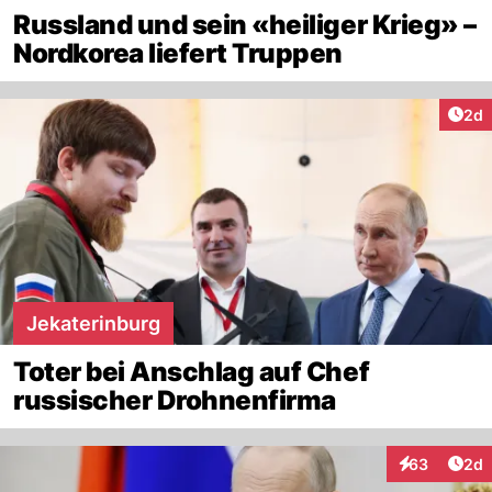
Russland und sein «heiliger Krieg» –
Nordkorea liefert Truppen
Arti
2d
Jekaterinburg
Toter bei Anschlag auf Chef
russischer Drohnenfirma
Arti
63
2d
Interaktionen