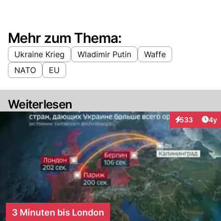
Mehr zum Thema:
Ukraine Krieg
Wladimir Putin
Waffe
NATO
EU
Weiterlesen
Arti
533
4y
Interaktionen
3 Minuten bis London