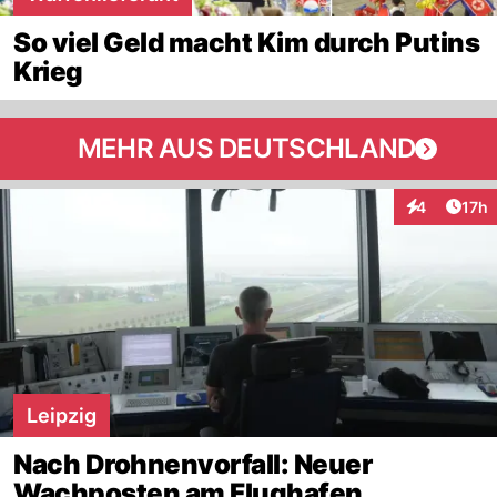
So viel Geld macht Kim durch Putins
Krieg
MEHR AUS DEUTSCHLAND
Artik
4
17h
Interaktione
Leipzig
Nach Drohnenvorfall: Neuer
Wachposten am Flughafen