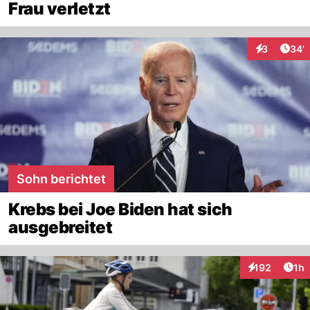
Frau verletzt
Arti
3
34'
Interaktione
Sohn berichtet
Krebs bei Joe Biden hat sich
ausgebreitet
Art
192
1h
Interaktionen