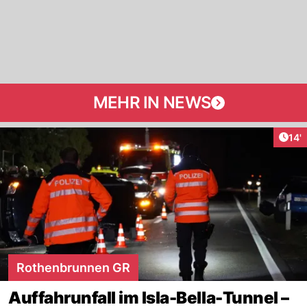
MEHR IN NEWS
Arti
14'
Rothenbrunnen GR
Auffahrunfall im Isla-Bella-Tunnel –