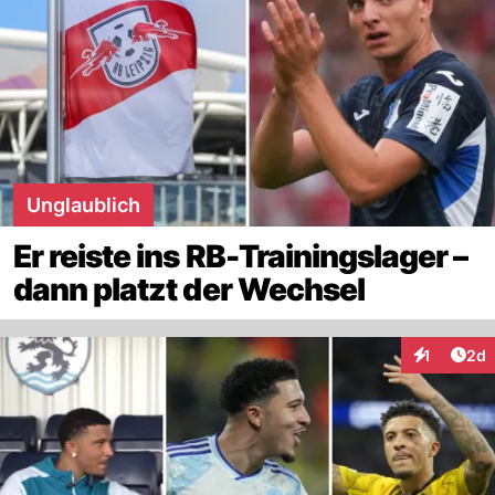
Unglaublich
Er reiste ins RB-Trainingslager –
dann platzt der Wechsel
Arti
1
2d
Interaktion