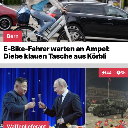
Bern
E-Bike-Fahrer warten an Ampel:
Diebe klauen Tasche aus Körbli
Arti
144
5h
Interaktionen
Waffenlieferant