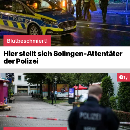
Blutbeschmiert!
Hier stellt sich Solingen-Attentäter
der Polizei
Art
1y