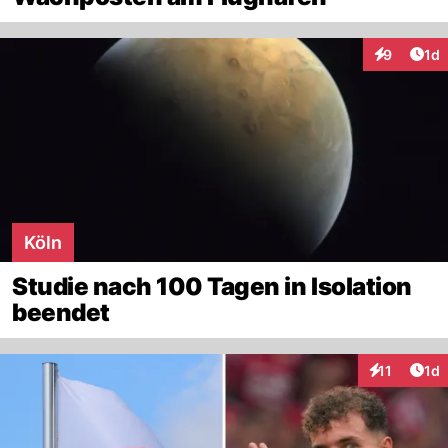
Art
9
1d
Interaktion
Köln
Studie nach 100 Tagen in Isolation
beendet
Art
11
1d
Interaktione