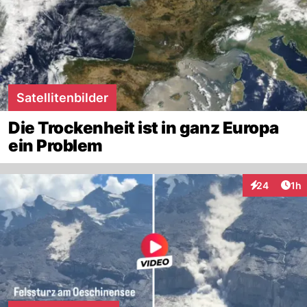
Satellitenbilder
Die Trockenheit ist in ganz Europa
ein Problem
Art
24
1h
Interaktione