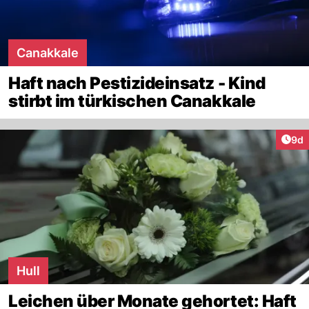
Canakkale
Haft nach Pestizideinsatz - Kind
stirbt im türkischen Canakkale
Arti
9d
Hull
Leichen über Monate gehortet: Haft