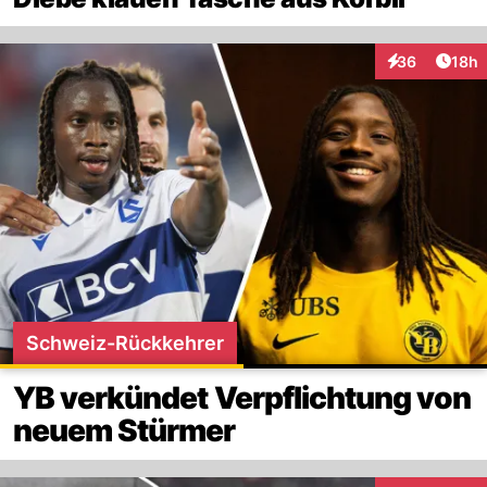
Artik
36
18h
Interaktionen
Schweiz-Rückkehrer
YB verkündet Verpflichtung von
neuem Stürmer