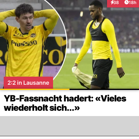
Artik
38
18h
Interaktionen
2:2 in Lausanne
YB-Fassnacht hadert: «Vieles
wiederholt sich...»