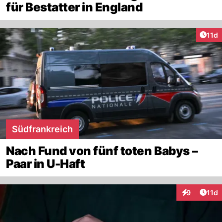
für Bestatter in England
Artik
11d
Südfrankreich
Nach Fund von fünf toten Babys –
Paar in U-Haft
Artik
9
11d
Interaktione