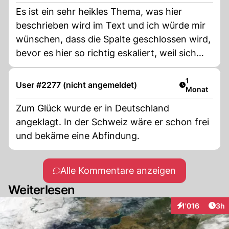
Es ist ein sehr heikles Thema, was hier
beschrieben wird im Text und ich würde mir
wünschen, dass die Spalte geschlossen wird,
bevor es hier so richtig eskaliert, weil sich
viele einfach nicht im Griff haben.
Artikel veröf
1
User #2277 (nicht angemeldet)
Monat
Zum Glück wurde er in Deutschland
angeklagt. In der Schweiz wäre er schon frei
und bekäme eine Abfindung.
Alle Kommentare anzeigen
Weiterlesen
Arti
1'016
3h
Interaktionen