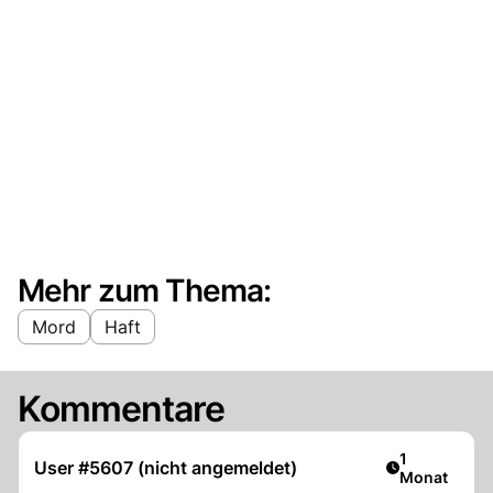
Mehr zum Thema:
Mord
Haft
Kommentare
Artikel veröf
1
User #5607 (nicht angemeldet)
Monat