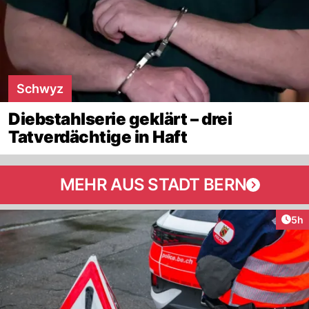
Schwyz
Diebstahlserie geklärt – drei
Tatverdächtige in Haft
MEHR AUS STADT BERN
Arti
5h