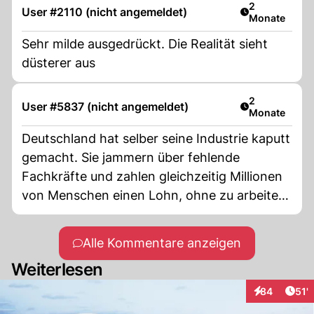
Artikel veröff
2
User #2110 (nicht angemeldet)
Monate
Sehr milde ausgedrückt. Die Realität sieht
düsterer aus
Artikel veröff
2
User #5837 (nicht angemeldet)
Monate
Deutschland hat selber seine Industrie kaputt
gemacht. Sie jammern über fehlende
Fachkräfte und zahlen gleichzeitig Millionen
von Menschen einen Lohn, ohne zu arbeiten.
Millionen von Flüchtlingen überfordern das
ganze System und dennoch fährt man den
Alle Kommentare anzeigen
eingeschlagenen Kurs einfach weiter. Die
Weiterlesen
Arbeitnehmerschaft, welche alles finanziert,
ist der grosse Verlierer. Mit diesem
Arti
84
51'
Interaktionen
überbordenden Sozialsystem kann keine