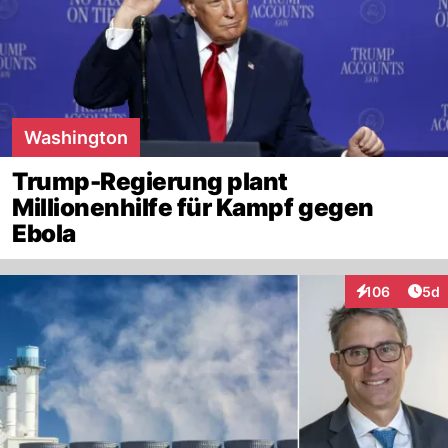
Washington
Trump-Regierung plant
Millionenhilfe für Kampf gegen
Ebola
Arti
106
5d
Interaktionen