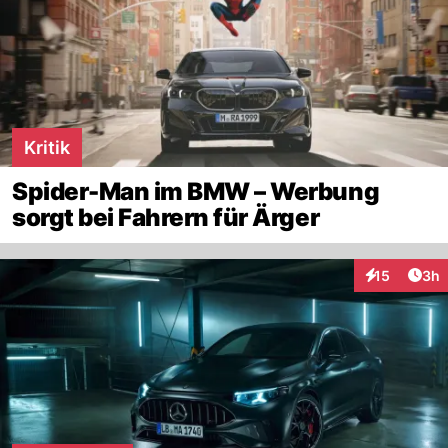
Kritik
Spider-Man im BMW – Werbung
sorgt bei Fahrern für Ärger
Arti
15
3h
Interaktione