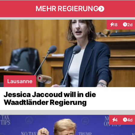
MEHR REGIERUNG
Arti
18
2d
Interaktione
Lausanne
Jessica Jaccoud will in die
Waadtländer Regierung
Arti
4
4d
Interaktion