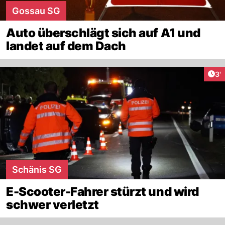
Gossau SG
Auto überschlägt sich auf A1 und
landet auf dem Dach
Art
3'
Schänis SG
E-Scooter-Fahrer stürzt und wird
schwer verletzt