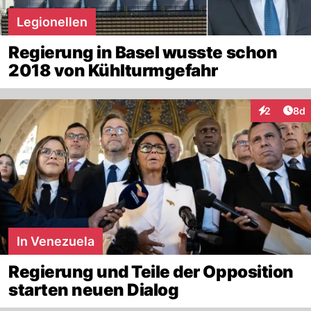
Legionellen
Regierung in Basel wusste schon
2018 von Kühlturmgefahr
Arti
2
8d
Interaktion
In Venezuela
Regierung und Teile der Opposition
starten neuen Dialog