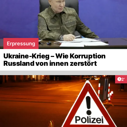
Erpressung
Ukraine-Krieg – Wie Korruption
Russland von innen zerstört
Art
2'