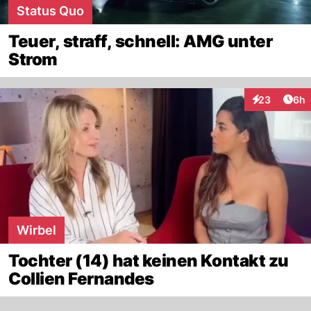
Status Quo
Teuer, straff, schnell: AMG unter
Strom
Arti
23
6h
Interaktionen
Wirbel
Tochter (14) hat keinen Kontakt zu
Collien Fernandes