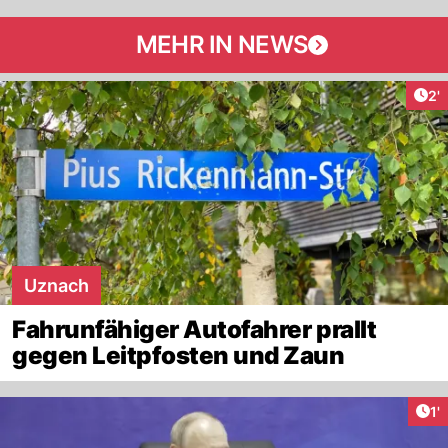
MEHR IN NEWS
Art
2'
Uznach
Fahrunfähiger Autofahrer prallt
gegen Leitpfosten und Zaun
Art
1'