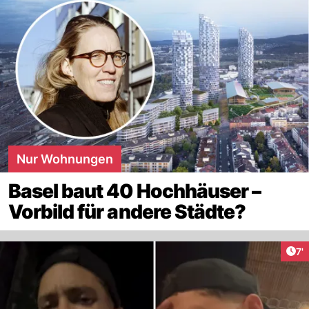
Regierung regieren.
Nur Wohnungen
Basel baut 40 Hochhäuser –
Vorbild für andere Städte?
Art
7'