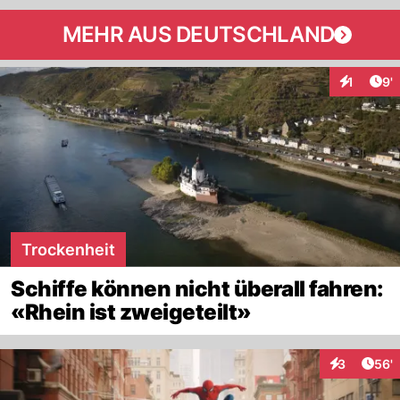
MEHR AUS DEUTSCHLAND
Art
1
9'
Interaktio
Trockenheit
Schiffe können nicht überall fahren:
«Rhein ist zweigeteilt»
Arti
3
56'
Interaktione