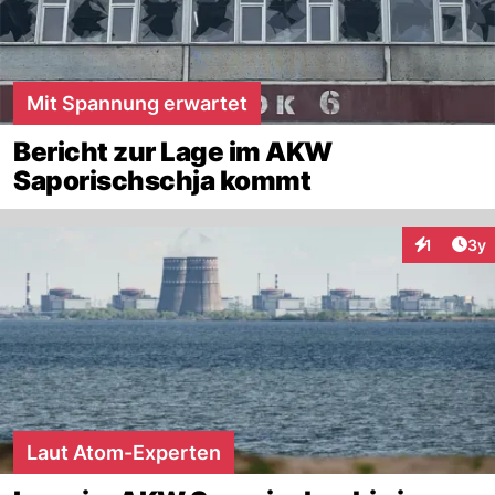
Mit Spannung erwartet
Bericht zur Lage im AKW
Saporischschja kommt
Arti
1
3y
Interaktion
Laut Atom-Experten