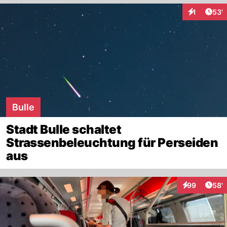
Arti
1
53'
Interaktion
Bulle
Stadt Bulle schaltet
Strassenbeleuchtung für Perseiden
aus
Arti
99
58'
Interaktionen