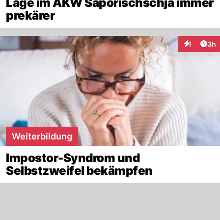
Lage im AKW Saporischschja immer
prekärer
Arti
1
3h
Interaktion
Weiterbildung
Impostor-Syndrom und
Selbstzweifel bekämpfen