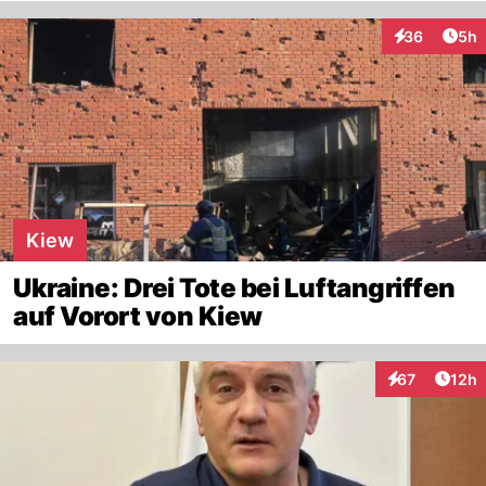
Arti
36
5h
Interaktionen
Kiew
Ukraine: Drei Tote bei Luftangriffen
auf Vorort von Kiew
Artik
67
12h
Interaktionen