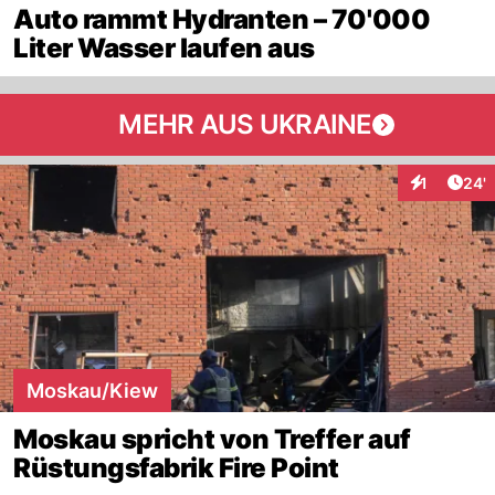
Auto rammt Hydranten – 70'000
Liter Wasser laufen aus
MEHR AUS UKRAINE
Arti
1
24'
Interaktion
Moskau/Kiew
Moskau spricht von Treffer auf
Rüstungsfabrik Fire Point