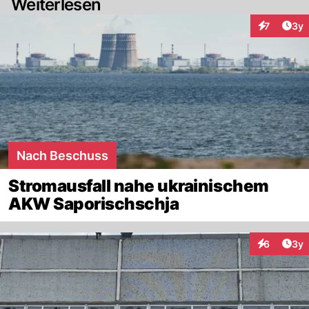
Weiterlesen
Arti
7
3y
Interaktion
Nach Beschuss
Stromausfall nahe ukrainischem
AKW Saporischschja
Arti
6
3y
Interaktion