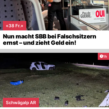
«38 Fr.»
Nun macht SBB bei Falschsitzern
ernst – und zieht Geld ein!
Art
1h
Schwägalp AR