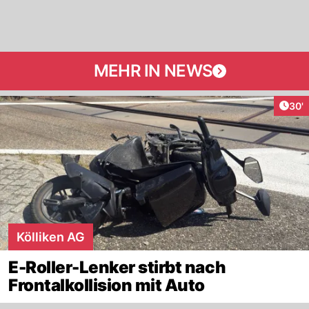
MEHR IN NEWS
Arti
30'
Kölliken AG
E-Roller-Lenker stirbt nach
Frontalkollision mit Auto