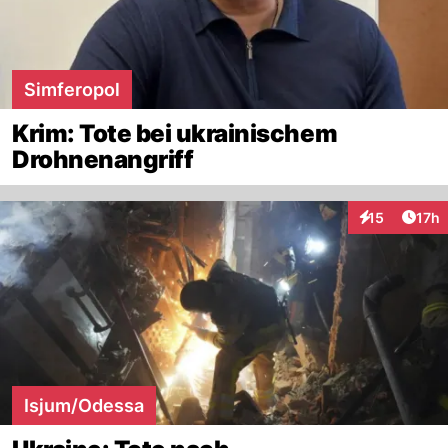
Simferopol
Krim: Tote bei ukrainischem
Drohnenangriff
Artik
15
17h
Interaktionen
Isjum/Odessa