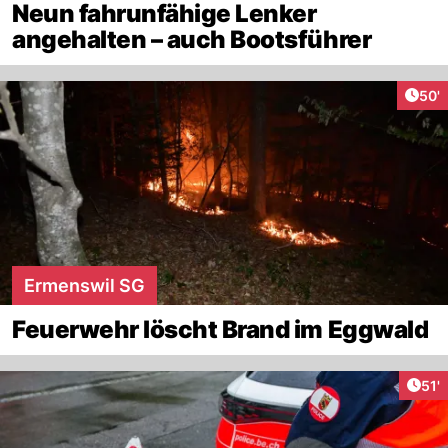
Neun fahrunfähige Lenker
angehalten – auch Bootsführer
Arti
50'
Ermenswil SG
Feuerwehr löscht Brand im Eggwald
Arti
51'