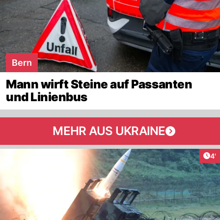
Bern
Mann wirft Steine auf Passanten
und Linienbus
MEHR AUS UKRAINE
Art
4'