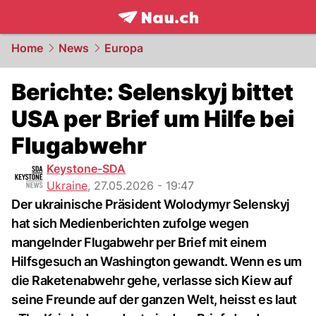
frontpage.
NAU.ch
Home
News
Europa
Berichte: Selenskyj bittet
USA per Brief um Hilfe bei
Flugabwehr
Keystone-SDA
Ukraine
,
27.05.2026 - 19:47
Der ukrainische Präsident Wolodymyr Selenskyj
hat sich Medienberichten zufolge wegen
mangelnder Flugabwehr per Brief mit einem
Hilfsgesuch an Washington gewandt. Wenn es um
die Raketenabwehr gehe, verlasse sich Kiew auf
seine Freunde auf der ganzen Welt, heisst es laut