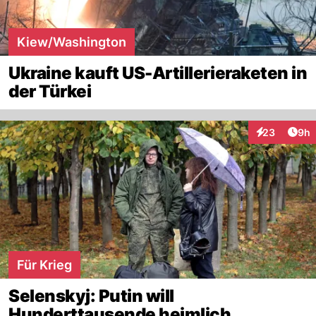
Kiew/Washington
Ukraine kauft US-Artillerieraketen in
der Türkei
Arti
23
9h
Interaktionen
Für Krieg
Selenskyj: Putin will
Hunderttausende heimlich