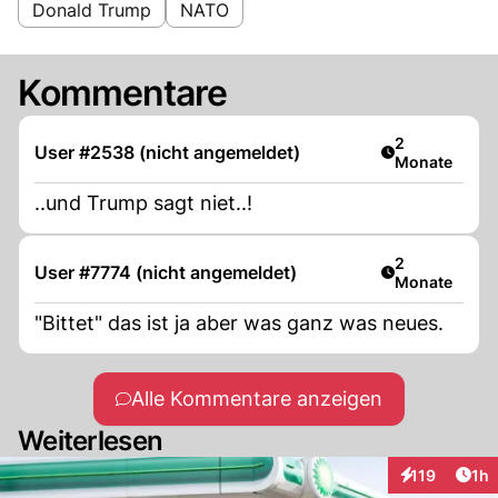
Donald Trump
NATO
Kommentare
Artikel veröff
2
User #2538 (nicht angemeldet)
Monate
..und Trump sagt niet..!
Artikel veröff
2
User #7774 (nicht angemeldet)
Monate
"Bittet" das ist ja aber was ganz was neues.
Alle Kommentare anzeigen
Weiterlesen
Art
119
1h
Interaktionen