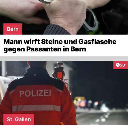
Bern
Mann wirft Steine und Gasflasche
gegen Passanten in Bern
Arti
50'
St. Gallen