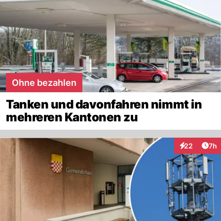
Ohne bezahlen
Tanken und davonfahren nimmt in
mehreren Kantonen zu
Arti
22
7h
Interaktionen