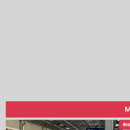
M
9
Inte