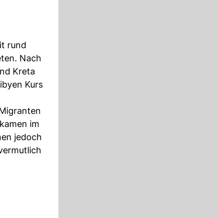
it rund
eten. Nach
nd Kreta
Libyen Kurs
 Migranten
r kamen im
hen jedoch
vermutlich