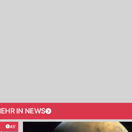
EHR IN NEWS
Artikel veröffentlicht:
9
45'
raktionen