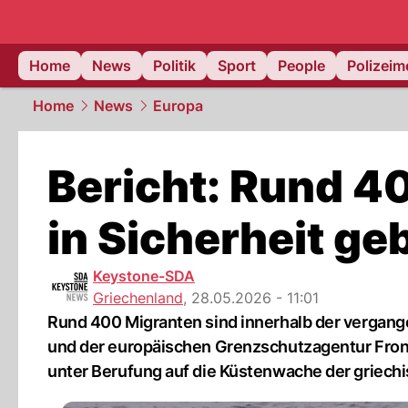
Home
News
Politik
Sport
People
Polizei
Home
News
Europa
Bericht: Rund 4
in Sicherheit ge
Keystone-SDA
Griechenland
,
28.05.2026 - 11:01
Rund 400 Migranten sind innerhalb der vergan
und der europäischen Grenzschutzagentur Front
unter Berufung auf die Küstenwache der griec