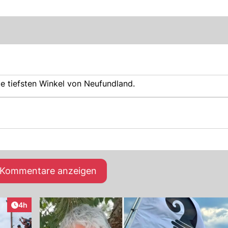
ie tiefsten Winkel von Neufundland.
e Kommentare anzeigen
Artikel veröffentlicht:
4h