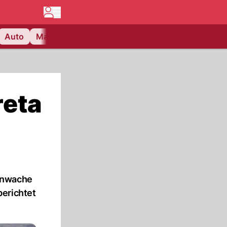
Auto
Matchcenter
Videos
Nau Plus
Lifestyle
reta
tenwache
berichtet