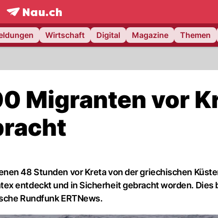
frontpage.
NAU.ch
meldungen
Wirtschaft
Digital
Magazine
Themen
00 Migranten vor K
bracht
genen 48 Stunden vor Kreta von der griechischen Küs
ex entdeckt und in Sicherheit gebracht worden. Dies 
hische Rundfunk ERTNews.