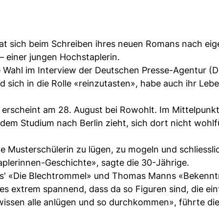
 hat sich beim Schreiben ihres neuen Romans nach ei
– einer jungen Hochstaplerin.
te Wahl im Interview der Deutschen Presse-Agentur (D
nd sich in die Rolle «reinzutasten», habe auch ihr Leb
rscheint am 28. August bei Rowohlt. Im Mittelpunk
dem Studium nach Berlin zieht, sich dort nicht wohlf
te Musterschülerin zu lügen, zu mogeln und schliessli
plerinnen-Geschichte», sagte die 30-Jährige.
ass' «Die Blechtrommel» und Thomas Manns «Bekennt
d es extrem spannend, dass da so Figuren sind, die ei
wissen alle anlügen und so durchkommen», führte die