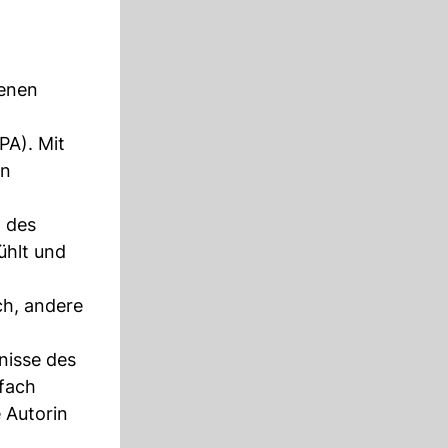
genen
PA). Mit
en
t des
ühlt und
ch, andere
nisse des
nfach
 Autorin