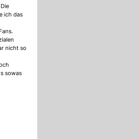
«Die
e ich das
Fans.
zialen
r nicht so
noch
hts sowas