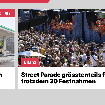
Artikel veröffentlicht:
2
2h
aktionen
Bilanz
n
Street Parade grösstenteils f
trotzdem 30 Festnahmen