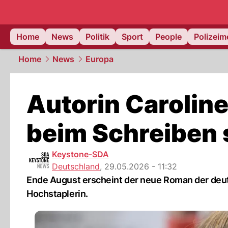
Home
News
Politik
Sport
People
Polizei
Home
News
Europa
Autorin Carolin
beim Schreiben 
Keystone-SDA
Deutschland
,
29.05.2026 - 11:32
Ende August erscheint der neue Roman der deuts
Hochstaplerin.