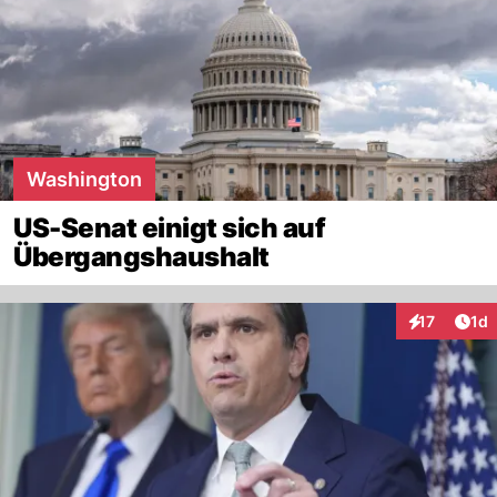
Washington
US-Senat einigt sich auf
Übergangshaushalt
Art
17
1d
Interaktione