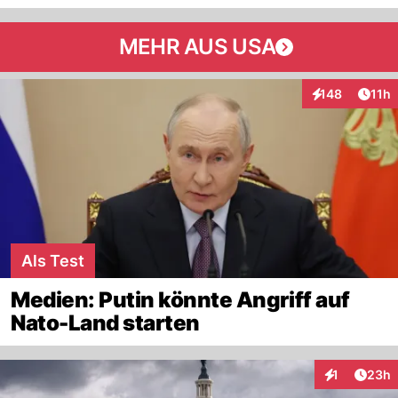
MEHR AUS USA
Artik
148
11h
Interaktionen
Als Test
Medien: Putin könnte Angriff auf
Nato-Land starten
Artik
1
23h
Interaktione