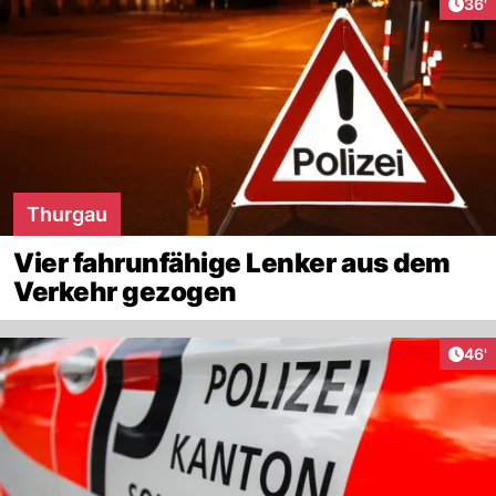
Arti
36'
Thurgau
Vier fahrunfähige Lenker aus dem
Verkehr gezogen
Arti
46'