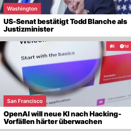
Washington
US-Senat bestätigt Todd Blanche als
Justizminister
Art
6
1d
Interaktion
San Francisco
OpenAI will neue KI nach Hacking-
Vorfällen härter überwachen