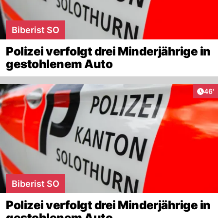
Biberist SO
Polizei verfolgt drei Minderjährige in
gestohlenem Auto
Arti
46'
Biberist SO
Polizei verfolgt drei Minderjährige in
gestohlenem Auto