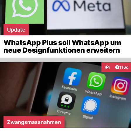
Update
WhatsApp Plus soll WhatsApp um
neue Designfunktionen erweitern
Artike
4
116d
Interaktionen
Zwangsmassnahmen