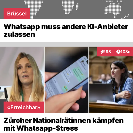
Brüssel
Whatsapp muss andere KI-Anbieter
zulassen
Artike
298
108d
Interaktionen
«Erreichbar»
Zürcher Nationalrätinnen kämpfen
mit Whatsapp-Stress