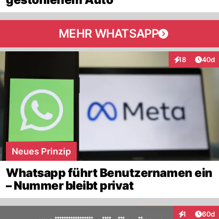
MEHR WHATSAPP
Artik
18
40d
Interaktionen
Neues Prinzip
Whatsapp führt Benutzernamen ein
– Nummer bleibt privat
Artik
1
60d
Interaktione