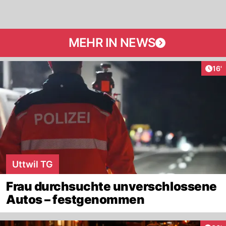
MEHR IN NEWS
Arti
16'
Uttwil TG
Frau durchsuchte unverschlossene
Autos – festgenommen