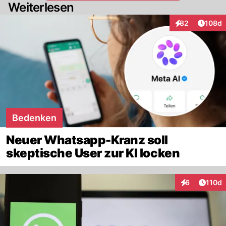
Weiterlesen
Artike
82
108d
Interaktionen
Bedenken
Neuer Whatsapp-Kranz soll
skeptische User zur KI locken
Artike
6
110d
Interaktionen