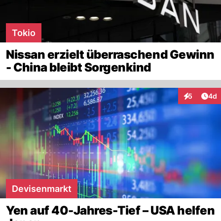
Tokio
Nissan erzielt überraschend Gewinn
- China bleibt Sorgenkind
Arti
5
4d
Interaktion
Devisenmarkt
Yen auf 40-Jahres-Tief – USA helfen