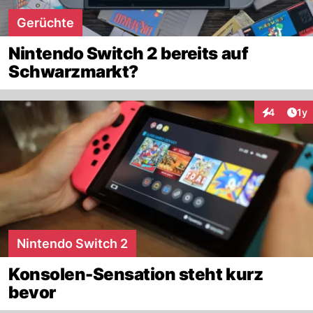
Gerüchte
Nintendo Switch 2 bereits auf
Schwarzmarkt?
Art
4
1y
Interaktion
Nintendo Switch 2
Konsolen-Sensation steht kurz
bevor