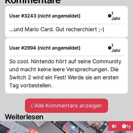
Artikel ver
1
User #3243 (nicht angemeldet)
Jahr
...und Mario Card. Gut recherchiert ;-)
Artikel ver
1
User #2994 (nicht angemeldet)
Jahr
So cool. Nintendo hört auf seine Community
und macht keine leere Versprechungen. Die
Switch 2 wird ein Fest! Werde sie am ersten
Tag vorbestellen.
Alle Kommentare anzeigen
Weiterlesen
Art
2
1y
Interaktion