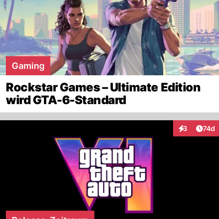
Gaming
Rockstar Games – Ultimate Edition
wird GTA-6-Standard
Artik
3
74d
Interaktione