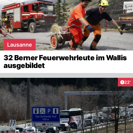
Lausanne
32 Berner Feuerwehrleute im Wallis
ausgebildet
Arti
22'