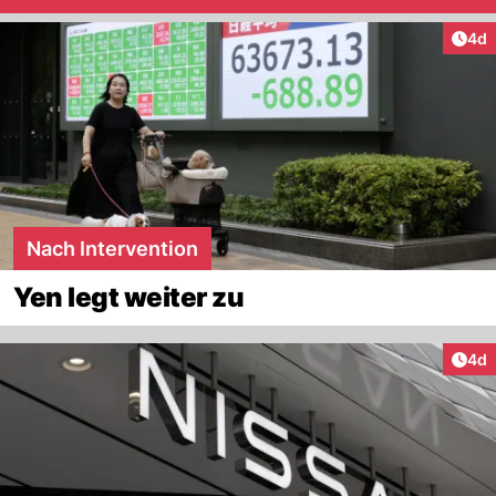
Arti
4d
Nach Intervention
Yen legt weiter zu
Arti
4d