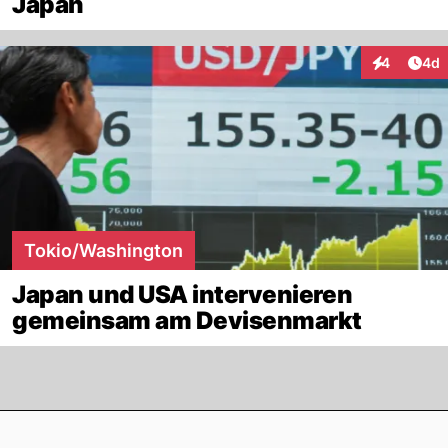
Japan
Arti
4
4d
Interaktion
Tokio/Washington
Japan und USA intervenieren
gemeinsam am Devisenmarkt
Footer