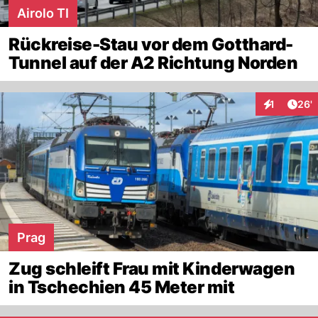
Airolo TI
Rückreise-Stau vor dem Gotthard-
Tunnel auf der A2 Richtung Norden
Arti
1
26'
Interaktion
Prag
Zug schleift Frau mit Kinderwagen
in Tschechien 45 Meter mit