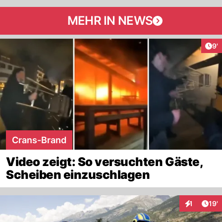
MEHR IN NEWS
Art
9'
Crans-Brand
Video zeigt: So versuchten Gäste,
Scheiben einzuschlagen
Arti
1
19'
Interaktion