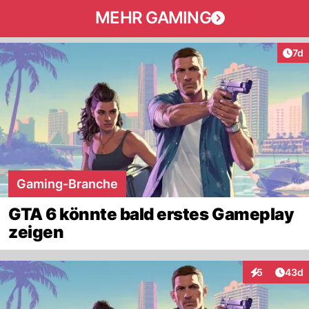
MEHR GAMING
Art
7d
Gaming-Branche
GTA 6 könnte bald erstes Gameplay
zeigen
Artik
5
43d
Interaktionen