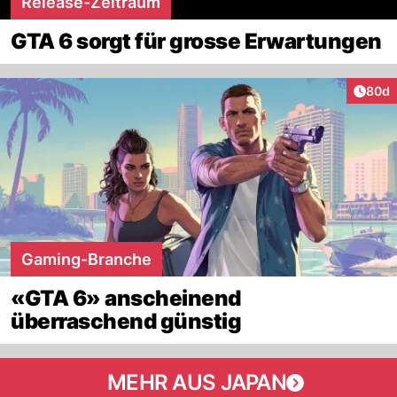
Release-Zeitraum
GTA 6 sorgt für grosse Erwartungen
Artik
80d
Gaming-Branche
«GTA 6» anscheinend
überraschend günstig
MEHR AUS JAPAN