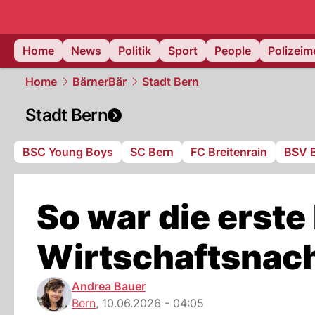
Home
News
Politik
Sport
People
Polizei
Home
BärnerBär
Stadt Bern
Stadt Bern
BSC Young Boys
SC Bern
FC Breitenrain
BSV 
So war die erste
Wirtschaftsnacht
Andrea Bauer
Bern
,
10.06.2026 - 04:05