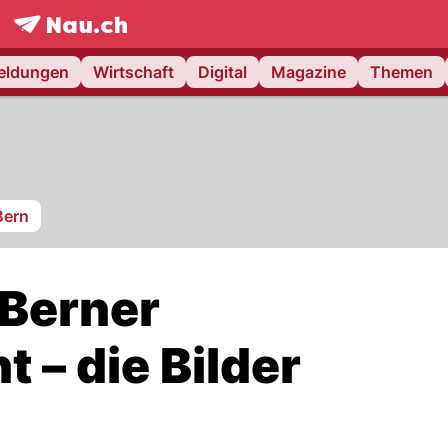
frontpage.
NAU.ch
meldungen
Wirtschaft
Digital
Magazine
Themen
Bern
 Berner
 – die Bilder