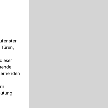
aufenster
 Türen,
 dieser
nnende
 Lernenden
ern
eutung